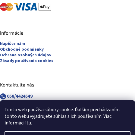
Informácie
Napíšte nám
Obchodné podmienky
Ochrana osobných údajov
Zásady používania cookies
Kontaktujte nás
058/4424549
058/4882830
revuca@majsterpapier.sk
Tento web používa súbory cookie. Ďalším prechádzaním
tohto webu vyjadrujete súhlas s ich používaním. Viac
informácií
tu
.