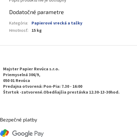
Popis produktu nie je dostupný
Dodatočné parametre
Kategória
:
Papierové vrecká a tašky
Hmotnosť
:
15 kg
Z
á
p
ä
Majster Papier Revúca s.r.o.
t
Priemyselná 306/9,
050 01 Revúca
i
Predajna otvorená: Pon-Pia: 7.30 - 16:00
e
Štvrtok -zatvorené.Obedňajšia prestávka 12.30-13-30hod.
Bezpečné platby