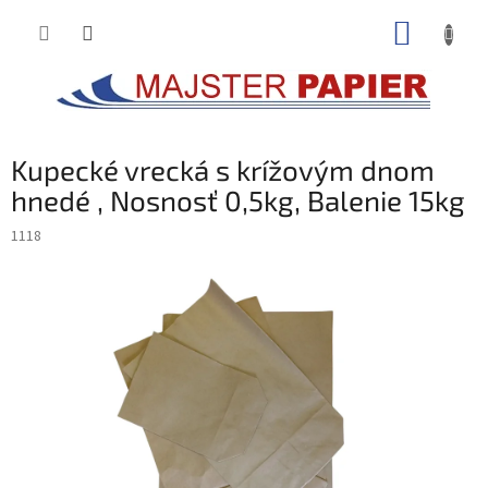
Prejsť
NÁKUP
na
obsah
KOŠÍK
Kupecké vrecká s krížovým dnom
hnedé , Nosnosť 0,5kg, Balenie 15kg
1118