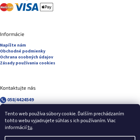
Informácie
Napíšte nám
Obchodné podmienky
Ochrana osobných údajov
Zásady používania cookies
Kontaktujte nás
058/4424549
058/4882830
revuca@majsterpapier.sk
Tento web používa súbory cookie. Ďalším prechádzaním
tohto webu vyjadrujete súhlas s ich používaním. Viac
informácií
tu
.