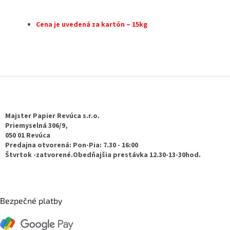
Cena je uvedená za kartón – 15kg
Z
á
p
ä
Majster Papier Revúca s.r.o.
t
Priemyselná 306/9,
050 01 Revúca
i
Predajna otvorená: Pon-Pia: 7.30 - 16:00
e
Štvrtok -zatvorené.Obedňajšia prestávka 12.30-13-30hod.
Bezpečné platby