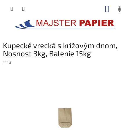
Prejsť
NÁKUP
na
obsah
KOŠÍK
Kupecké vrecká s krížovým dnom,
Nosnosť 3kg, Balenie 15kg
1114