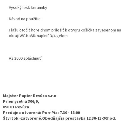
Vysoký lesk keramiky
Návod na použitie:
Fľašu otočiť hore dnom priložiť k otvoru košíčka zavesenom na
okraji WC.Košík naplniť 3/4 gélom.
Až 2000 spláchnutí
Z
á
p
ä
Majster Papier Revúca s.r.o.
t
Priemyselná 306/9,
050 01 Revúca
i
Predajna otvorená: Pon-Pia: 7.30 - 16:00
e
Štvrtok -zatvorené.Obedňajšia prestávka 12.30-13-30hod.