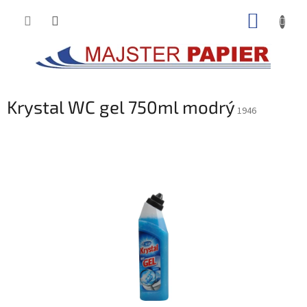
Prejsť
NÁKUP
na
obsah
KOŠÍK
Krystal WC gel 750ml modrý
1946