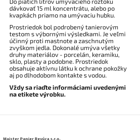
​Do piatich litrov umývacieho roztoku
dávkovať 15 ml koncentrátu, alebo po
kvapkách priamo na umývaciu hubku.
Prostriedok bol podrobený tanierovým
testom s výbornými výsledkami. Je veľmi
účinný proti mastnote a zaschnutým
zvyškom jedla. Dokonalé umýva všetky
druhy materiálov - porcelán, keramiku,
sklo, plasty a podobne. Prostriedok
obsahuje aktívnu látku k ochrane pokožky
aj po dlhodobom kontakte s vodou.
Vždy sa riaďte informáciami uvedenými
na etikete výrobku.​
Z
á
p
ä
Majster Papier Revúca s.r.o.