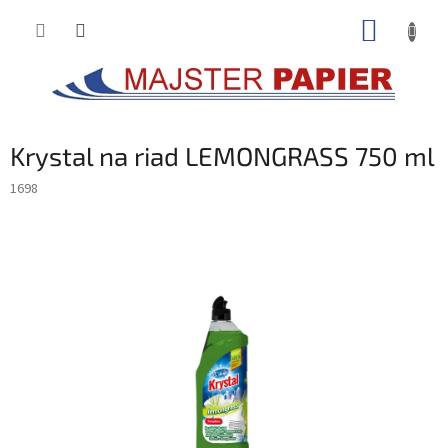
Prejsť
NÁKUP
na
obsah
KOŠÍK
Krystal na riad LEMONGRASS 750 ml
1698