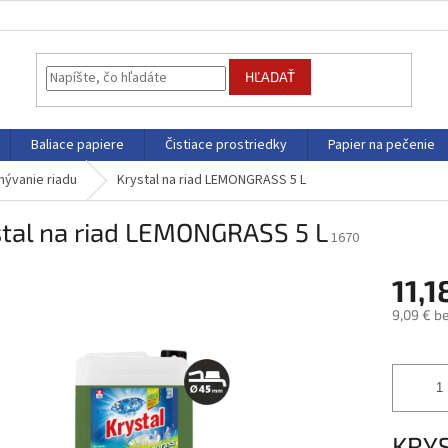
HĽADAŤ
Baliace papiere
Čistiace prostriedky
Papier na pečenie
ývanie riadu
Krystal na riad LEMONGRASS 5 L
stal na riad LEMONGRASS 5 L
1670
11,1
9,09 € b
Jednotk
cena:
KRYS