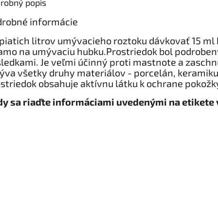
robný popis
robné informácie​
piatich litrov umývacieho roztoku dávkovať 15 ml
amo na umývaciu hubku.Prostriedok bol podrobe
ledkami. Je veľmi účinný proti mastnote a zasch
va všetky druhy materiálov - porcelán, keramiku,
striedok obsahuje aktívnu látku k ochrane pokožk
y sa riaďte informáciami uvedenými na etikete 