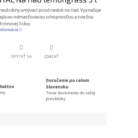
eutrálny umývací prostriedok na riad. Vyznačuje
kajúcou odmasťovacou schopnosťou a sviežou
trónovej trávy.
informácie
OPÝTAŤ SA
ZDIEĽAŤ
Doručenie po celom
duktov
Slovensku
eny
Tovar dovezieme do vašej
prevádzky