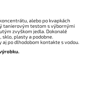
 koncentrátu, alebo po kvapkách
ný tanierovým testom s výbornými
nutým zvyškom jedla. Dokonalé
 sklo, plasty a podobne.
y aj po dlhodobom kontakte s vodou.
výrobku.​