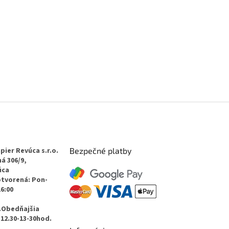
pier Revúca s.r.o.
Bezpečné platby
á 306/9,
úca
otvorená: Pon-
16:00
.Obedňajšia
12.30-13-30hod.