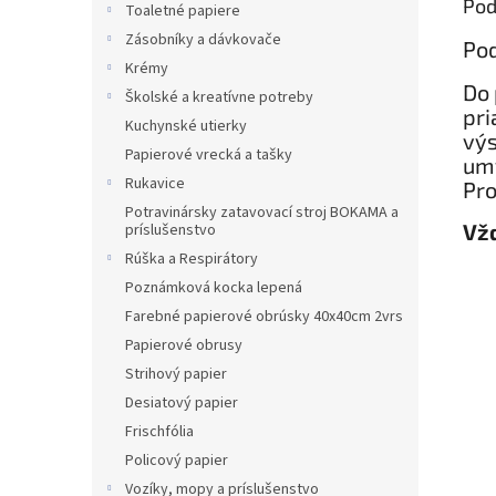
Pod
Toaletné papiere
Zásobníky a dávkovače
Pod
Krémy
Do 
Školské a kreatívne potreby
pri
Kuchynské utierky
výs
Papierové vrecká a tašky
umý
Rukavice
Pro
Potravinársky zatavovací stroj BOKAMA a
Vžd
príslušenstvo
Rúška a Respirátory
Poznámková kocka lepená
Farebné papierové obrúsky 40x40cm 2vrs
Papierové obrusy
Strihový papier
Desiatový papier
Frischfólia
Policový papier
Vozíky, mopy a príslušenstvo