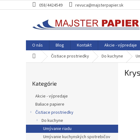
Prejsť
058/4424549
revuca@majsterpapier.sk
na
obsah
O nás
Blog
Kontakt
Akcie - výpredaje
Domov
Čistiace prostriedky
Do kuchyne
Um
B
Kry
o
Preskočiť
č
Kategórie
kategórie
n
ý
Akcie - výpredaje
p
Baliace papiere
a
Čistiace prostriedky
n
e
Do kuchyne
l
Umývanie riadu
Umývanie kuchynských spotrebičov