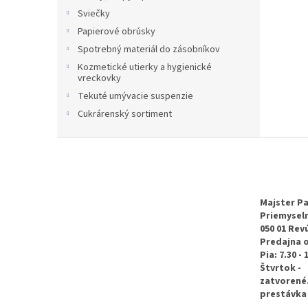
Sviečky
Papierové obrúsky
Spotrebný materiál do zásobníkov
Kozmetické utierky a hygienické
vreckovky
Tekuté umývacie suspenzie
Cukrárenský sortiment
Z
á
p
ä
t
Majster Pa
Priemyseln
i
050 01 Rev
e
Predajna 
Pia: 7.30 - 
Štvrtok -
zatvorené
prestávka 