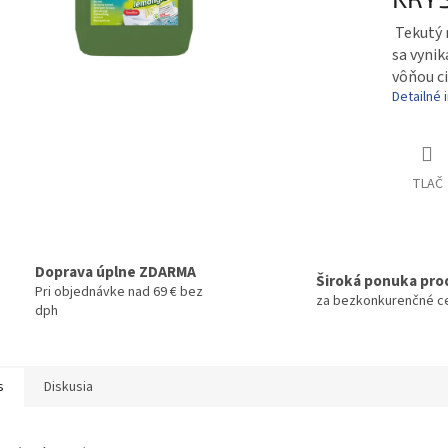
Tekutý n
sa vyni
vôňou ci
Detailné 
TLAČ
Doprava úplne ZDARMA
Široká ponuka pro
Pri objednávke nad 69 € bez
za bezkonkurenčné c
dph
s
Diskusia