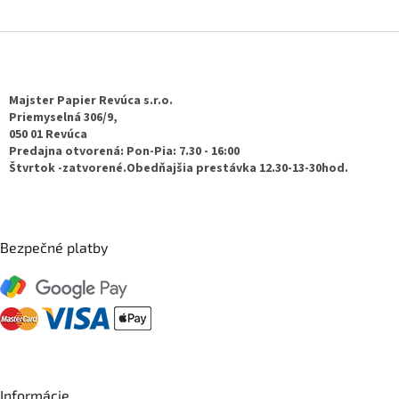
Z
á
p
ä
Majster Papier Revúca s.r.o.
t
Priemyselná 306/9,
050 01 Revúca
i
Predajna otvorená: Pon-Pia: 7.30 - 16:00
e
Štvrtok -zatvorené.Obedňajšia prestávka 12.30-13-30hod.
Bezpečné platby
Informácie