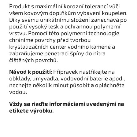
Produkt s maximální korozní tolerancí vůči
všem kovovým doplňkům vybavení koupelen.
Díky svému unikátnímu složení zanechává po
použití vysoký lesk a ochrannou polymerní
vrstvu. Pomocí této polymerní technologie
chráníme povrchy před tvorbou
krystalizačních center vodního kamene a
zabraňujeme penetraci špíny do nitra
čištěných povrchů.
Návod k použití
: Přípravek nastříkejte na
obklady, umyvadla, vodovodní baterie apod.,
nechejte několik minut působit a opláchněte
vodou.​
Vždy sa riaďte informáciami uvedenými na
etikete výrobku.