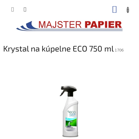
Prejsť
NÁKUP
na
obsah
KOŠÍK
Krystal na kúpelne ECO 750 ml
1706