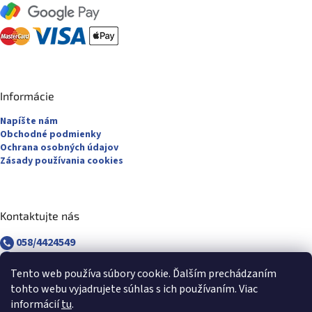
Informácie
Napíšte nám
Obchodné podmienky
Ochrana osobných údajov
Zásady používania cookies
Kontaktujte nás
058/4424549
058/4882830
revuca@majsterpapier.sk
Tento web používa súbory cookie. Ďalším prechádzaním
tohto webu vyjadrujete súhlas s ich používaním. Viac
informácií
tu
.