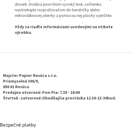
dosiek. Dodáva povrchom vysoký lesk. Leštenku
nastriekajte rozprašovačom do handričky alebo
mikrovláknovej utierky a pomocou nej plochy vyleštite.
Vždy sa riaďte informáciami uvedenými na etikete
výrobku.
Z
á
p
ä
Majster Papier Revúca s.r.o.
t
Priemyselná 306/9,
050 01 Revúca
i
Predajna otvorená: Pon-Pia: 7.30 - 16:00
e
Štvrtok -zatvorené.Obedňajšia prestávka 12.30-13-30hod.
Bezpečné platby