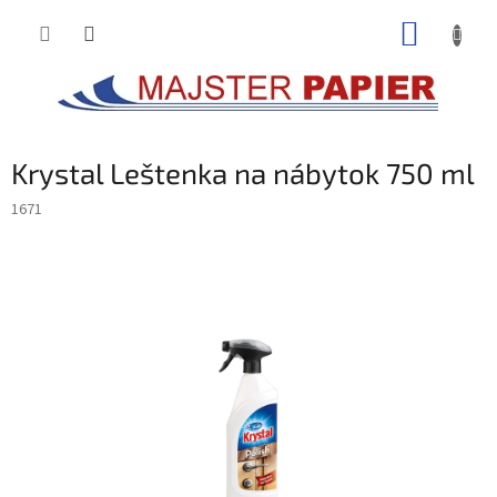
Prejsť
NÁKUP
na
obsah
KOŠÍK
Krystal Leštenka na nábytok 750 ml
1671