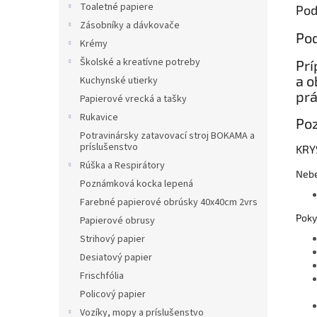
Toaletné papiere
Pod
Zásobníky a dávkovače
Pod
Krémy
Školské a kreatívne potreby
​Pr
a o
Kuchynské utierky
prá
Papierové vrecká a tašky
Rukavice
Po
Potravinársky zatavovací stroj BOKAMA a
príslušenstvo
KRYS
Rúška a Respirátory
Nebe
Poznámková kocka lepená
Farebné papierové obrúsky 40x40cm 2vrs
Poky
Papierové obrusy
Strihový papier
Desiatový papier
Frischfólia
Policový papier
Vozíky, mopy a príslušenstvo