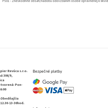
P501 - Zneškodnite obsah/nádobu odovzdaním osobe oprávnenej k likvidá
pier Revúca s.r.o.
Bezpečné platby
á 306/9,
úca
otvorená: Pon-
16:00
.Obedňajšia
12.30-13-30hod.