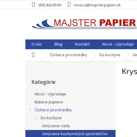
Prejsť
058/4424549
revuca@majsterpapier.sk
na
obsah
O nás
Blog
Kontakt
Akcie - výpredaje
Domov
Čistiace prostriedky
Do kuchyne
Um
B
Krys
o
Preskočiť
č
Kategórie
kategórie
n
ý
Akcie - výpredaje
p
Baliace papiere
a
Čistiace prostriedky
n
e
Do kuchyne
l
Umývanie riadu
Umývanie kuchynských spotrebičov