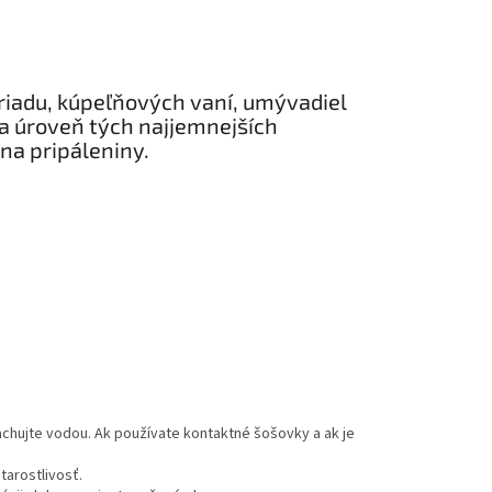
 riadu, kúpeľňových vaní, umývadiel
na úroveň tých najjemnejších
na pripáleniny.
achujte vodou. Ak používate kontaktné šošovky a ak je
tarostlivosť.