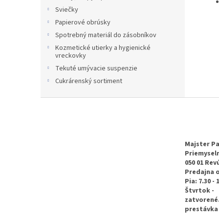
Sviečky
Papierové obrúsky
Spotrebný materiál do zásobníkov
Kozmetické utierky a hygienické
vreckovky
Tekuté umývacie suspenzie
Cukrárenský sortiment
Z
á
p
ä
t
Majster Pa
Priemyseln
i
050 01 Rev
e
Predajna 
Pia: 7.30 - 
Štvrtok -
zatvorené
prestávka 