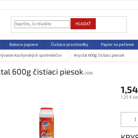
HĽADAŤ
Baliace papiere
Čistiace prostriedky
Papier na pečenie
ývanie kuchynských spotrebičov
Krystal 600g čistiaci piesok
tal 600g čistiaci piesok
1696
1,5
1,25 € b
Jednotk
cena:
KRYS