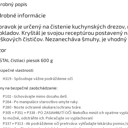
robný popis
robné informácie
ípravok je určený na čistenie kuchynských drezov,
bkladov. Kryštál je svojou receptúrou postavený 
škových čističov. Nezanecháva šmuhy, je vhodný 
zor
TAL čistiaci piesok 600 g
zpečné vlastnosti:
H319 - Spôsobuje vážne podráždenie očí.
ny na bezpečné zaobchádzanie:
P102 - Uchovávajte mimo dosahu detí.
P264 - Po manipulácii starostlivo umyte ruky.
P280 - Noste ochranné okuliare/ochranu tváre.
P305 + P351 + P338 - PO ZASIAHNUTÍ OČÍ: Niekoľko minút ich opatrne vypl
to možné, odstráňte ich. Pokračujte vo vyplachovaní.
P337 + P313 - Ak podráždenie očí pretrváva: vyhľadajte lekársku pomoc/s