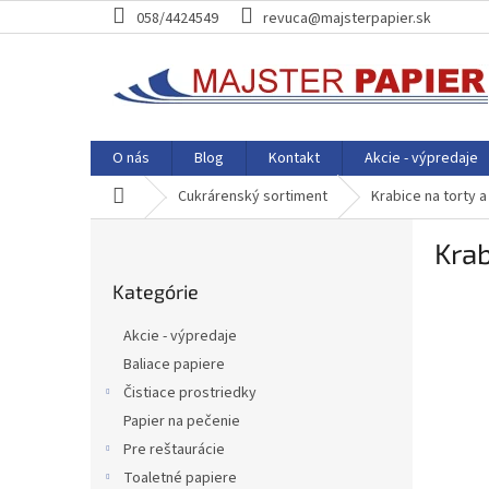
Prejsť
058/4424549
revuca@majsterpapier.sk
na
obsah
O nás
Blog
Kontakt
Akcie - výpredaje
Domov
Cukrárenský sortiment
Krabice na torty 
B
Kra
o
Preskočiť
č
Kategórie
kategórie
n
ý
Akcie - výpredaje
p
Baliace papiere
a
Čistiace prostriedky
n
e
Papier na pečenie
l
Pre reštaurácie
Toaletné papiere