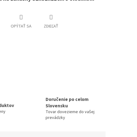
OPÝTAŤ SA
ZDIEĽAŤ
Doručenie po celom
duktov
Slovensku
eny
Tovar dovezieme do vašej
prevádzky