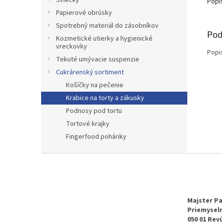
Sviečky
Popi
Papierové obrúsky
Spotrebný materiál do zásobníkov
Pod
Kozmetické utierky a hygienické
vreckovky
Popi
Tekuté umývacie suspenzie
Cukrárenský sortiment
Košíčky na pečenie
Krabice na torty a zákusky
Podnosy pod tortu
Tortové krajky
Fingerfood poháriky
Z
á
p
ä
t
Majster Pa
Priemyseln
i
050 01 Rev