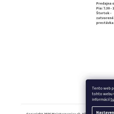
e
Predajna 
Pia: 7.30 - 
Štvrtok -
zatvorené
prestávka 
Tento web p
tohto webu v
informácií
t
Nastaven