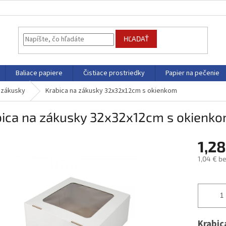
HĽADAŤ
Baliace papiere
Čistiace prostriedky
Papier na pečenie
a zákusky
Krabica na zákusky 32x32x12cm s okienkom
bica na zákusky 32x32x12cm s okienk
1,2
1,04 € b
Jednotk
cena:
Krabic