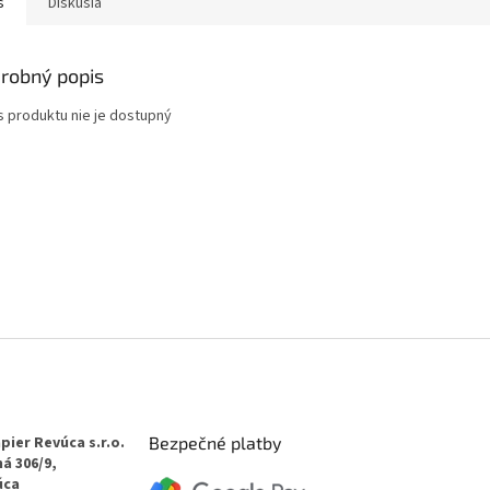
s
Diskusia
robný popis
s produktu nie je dostupný
pier Revúca s.r.o.
Bezpečné platby
á 306/9,
úca