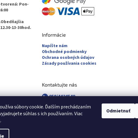
otvorená: Pon-
16:00
.Obedňajšia
12.30-13-30hod.
Informácie
Napíšte nám
Obchodné podmienky
Ochrana osobných údajov
Zásady používania cookies
Kontaktujte nás
058/4424549
058/4882830
oužíva súbory cookie. Ďalším prechádzaním
revuca@majsterpapier.sk
Odmietnuť
yjadrujete súhlas s ich používaním. Viac
u
.
ie