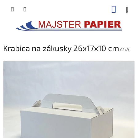
Prejsť
NÁKUP
na
obsah
KOŠÍK
Krabica na zákusky 26x17x10 cm
0849