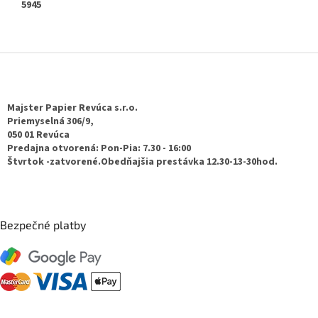
5945
Z
á
p
ä
Majster Papier Revúca s.r.o.
t
Priemyselná 306/9,
050 01 Revúca
i
Predajna otvorená: Pon-Pia: 7.30 - 16:00
e
Štvrtok -zatvorené.Obedňajšia prestávka 12.30-13-30hod.
Bezpečné platby