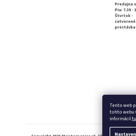
e
Predajna 
Pia: 7.30 - 
Štvrtok -
zatvorené
prestávka 
Tento web p
tohto webu v
informácií
t
Nastaven