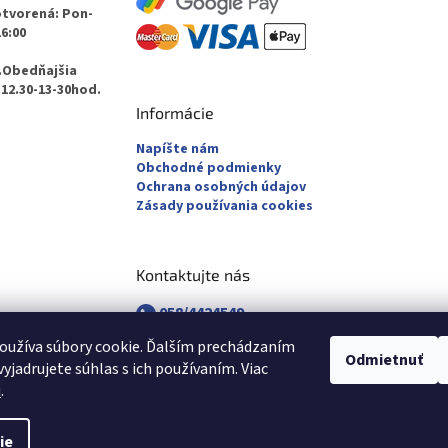
otvorená: Pon-
16:00
.Obedňajšia
12.30-13-30hod.
Informácie
Napíšte nám
Obchodné podmienky
Ochrana osobných údajov
Zásady používania cookies
Kontaktujte nás
058/4424549
058/4882830
oužíva súbory cookie. Ďalším prechádzaním
revuca@majsterpapier.sk
Odmietnuť
yjadrujete súhlas s ich používaním. Viac
u
.
ie