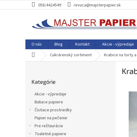
Prejsť
058/4424549
revuca@majsterpapier.sk
na
obsah
O nás
Blog
Kontakt
Akcie - výpredaje
Domov
Cukrárenský sortiment
Krabice na torty 
B
Krab
o
Preskočiť
č
Kategórie
kategórie
n
ý
Akcie - výpredaje
p
Baliace papiere
a
Čistiace prostriedky
n
e
Papier na pečenie
l
Pre reštaurácie
Toaletné papiere