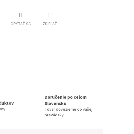
OPÝTAŤ SA
ZDIEĽAŤ
Doručenie po celom
duktov
Slovensku
eny
Tovar dovezieme do vašej
prevádzky