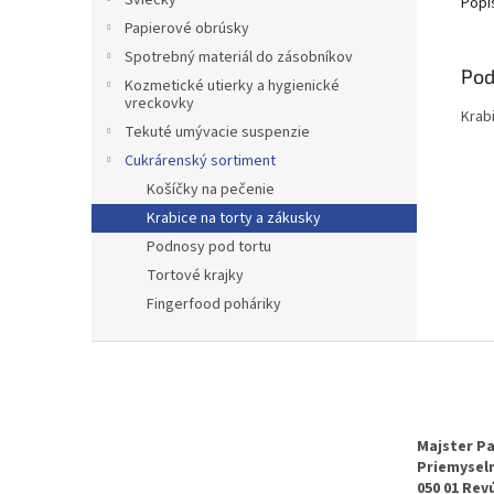
Sviečky
Popi
Papierové obrúsky
Spotrebný materiál do zásobníkov
Pod
Kozmetické utierky a hygienické
vreckovky
Krab
Tekuté umývacie suspenzie
Cukrárenský sortiment
Košíčky na pečenie
Krabice na torty a zákusky
Podnosy pod tortu
Tortové krajky
Fingerfood poháriky
Z
á
p
ä
t
Majster Pa
Priemyseln
i
050 01 Rev