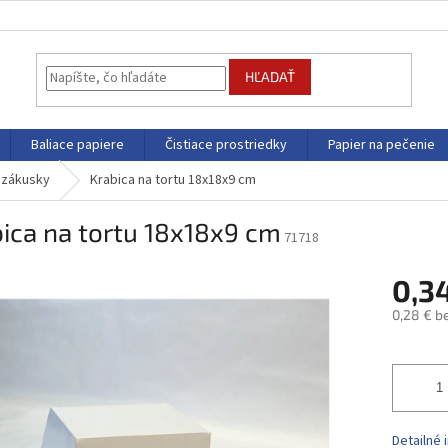
HĽADAŤ
Baliace papiere
Čistiace prostriedky
Papier na pečenie
a zákusky
Krabica na tortu 18x18x9 cm
ica na tortu 18x18x9 cm
71718
0,3
0,28 € b
Jednotk
cena:
Detailné 