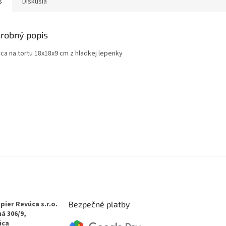
s
Diskusia
robný popis
ica na tortu 18x18x9 cm z hladkej lepenky
pier Revúca s.r.o.
Bezpečné platby
á 306/9,
úca