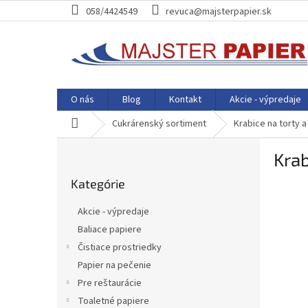
Prejsť
058/4424549
revuca@majsterpapier.sk
na
obsah
O nás
Blog
Kontakt
Akcie - výpredaje
Domov
Cukrárenský sortiment
Krabice na torty 
B
Kra
o
Preskočiť
č
Kategórie
kategórie
n
ý
Akcie - výpredaje
p
Baliace papiere
a
Čistiace prostriedky
n
e
Papier na pečenie
l
Pre reštaurácie
Toaletné papiere