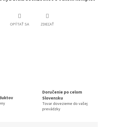
OPÝTAŤ SA
ZDIEĽAŤ
Doručenie po celom
duktov
Slovensku
eny
Tovar dovezieme do vašej
prevádzky