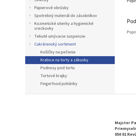
Sviečky
Popi
Papierové obrúsky
Spotrebný materiál do zásobníkov
Pod
Kozmetické utierky a hygienické
vreckovky
Popi
Tekuté umývacie suspenzie
Cukrárenský sortiment
Košíčky na pečenie
Krabice na torty a zákusky
Podnosy pod tortu
Tortové krajky
Fingerfood poháriky
Z
á
p
ä
t
Majster Pa
Priemyseln
i
050 01 Rev