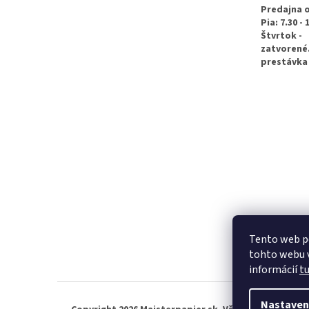
e
Predajna 
Pia: 7.30 - 
Štvrtok -
zatvorené
prestávka 
Tento web p
tohto webu v
informácií
t
Nastaven