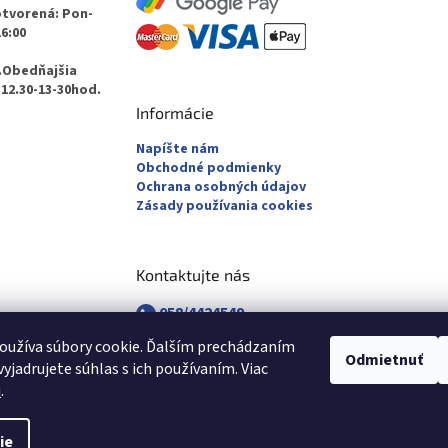
otvorená: Pon-
16:00
.Obedňajšia
12.30-13-30hod.
Informácie
Napíšte nám
Obchodné podmienky
Ochrana osobných údajov
Zásady používania cookies
Kontaktujte nás
058/4424549
058/4882830
oužíva súbory cookie. Ďalším prechádzaním
revuca@majsterpapier.sk
Odmietnuť
yjadrujete súhlas s ich používaním. Viac
u
.
ie