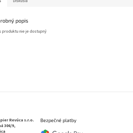
s
Diskusia
robný popis
s produktu nie je dostupný
pier Revúca s.r.o.
Bezpečné platby
á 306/9,
úca