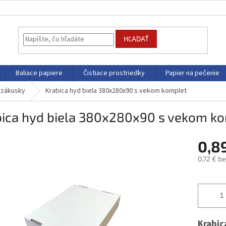
HĽADAŤ
Baliace papiere
Čistiace prostriedky
Papier na pečenie
a zákusky
Krabica hyd biela 380x280x90 s vekom komplet
bica hyd biela 380x280x90 s vekom k
0,8
0,72 € b
Jednotk
cena:
Krabic