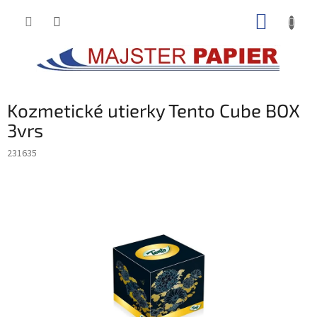
Prejsť
NÁKUP
na
obsah
KOŠÍK
Kozmetické utierky Tento Cube BOX
3vrs
231635