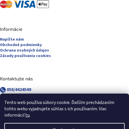
Informácie
Napíšte nám
Obchodné podmienky
Ochrana osobných údajov
Zásady používania cookies
Kontaktujte nás
058/4424549
058/4882830
revuca@majsterpapier.sk
Tento web používa súbory cookie. Ďalším prechádzaním
tohto webu vyjadrujete súhlas s ich používaním. Viac
informácií
tu
.