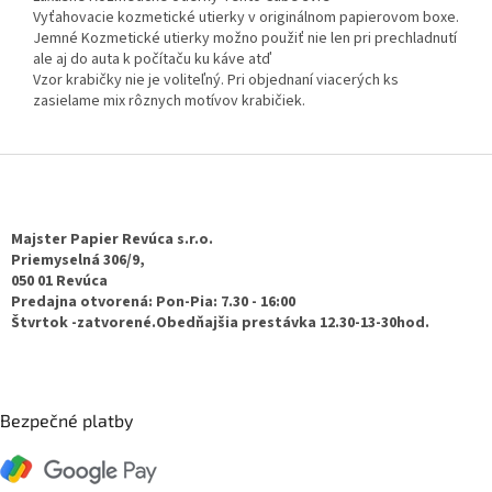
Vyťahovacie kozmetické utierky v originálnom papierovom boxe.
Jemné Kozmetické utierky možno použiť nie len pri prechladnutí
ale aj do auta k počítaču ku káve atď
Vzor krabičky nie je voliteľný. Pri objednaní viacerých ks
zasielame mix rôznych motívov krabičiek.
Z
á
p
ä
Majster Papier Revúca s.r.o.
t
Priemyselná 306/9,
050 01 Revúca
i
Predajna otvorená: Pon-Pia: 7.30 - 16:00
e
Štvrtok -zatvorené.Obedňajšia prestávka 12.30-13-30hod.
Bezpečné platby