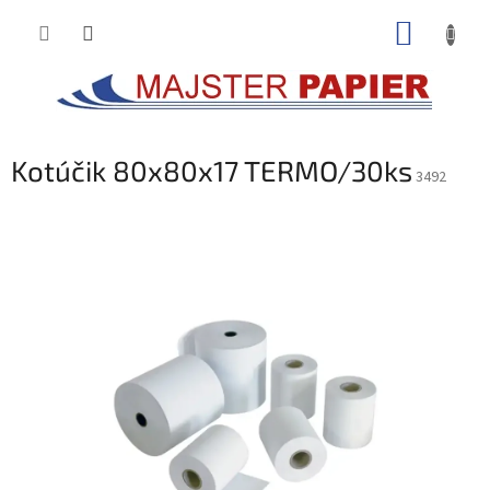
Prejsť
NÁKUP
na
obsah
KOŠÍK
Kotúčik 80x80x17 TERMO/30ks
3492