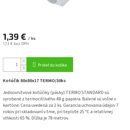
1,39 €
/ ks
1,13 € bez DPH
Jednotková
cena:
Pridať do košíka
Kotúčik 80x80x17 TERMO/30ks
Jednovrstvové kotúčiky (pásky) TERMO STANDARD sú
vyrobené z termocitlivého 48 g papiera. Balené sú voľne v
kartóne. Cena uvedená za 1 ks. Garancia uchovania údajov 7
rokov pri skladovaní v tme, pri teplote 25 °C a relatívnej
vlhkosti 65 %. Dĺžka je 78 metrov.