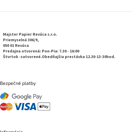
Z
á
p
ä
Majster Papier Revúca s.r.o.
t
Priemyselná 306/9,
050 01 Revúca
i
Predajna otvorená: Pon-Pia: 7.30 - 16:00
e
Štvrtok -zatvorené.Obedňajšia prestávka 12.30-13-30hod.
Bezpečné platby
Informácie