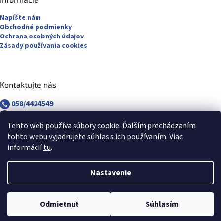
Napíšte nám
Obchodné podmienky
Ochrana osobných údajov
Zásady používania cookies
Kontaktujte nás
058/4424549
058/4882830
revuca@majsterpapier.sk
Tento web používa súbory cookie. Ďalším prechádzaním
tohto webu vyjadrujete súhlas s ich používaním. Viac
informácií
tu
.
Nastavenie
Vytvoril Shoptet
Odmietnuť
Súhlasím
Copyright 2026
Majsterpapier.sk
. Všetky práva vyhradené.