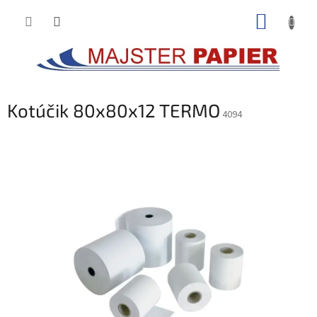
Prejsť
NÁKUP
na
obsah
KOŠÍK
Kotúčik 80x80x12 TERMO
4094