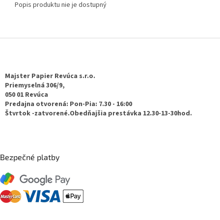
Popis produktu nie je dostupný
Z
á
p
ä
Majster Papier Revúca s.r.o.
t
Priemyselná 306/9,
050 01 Revúca
i
Predajna otvorená: Pon-Pia: 7.30 - 16:00
e
Štvrtok -zatvorené.Obedňajšia prestávka 12.30-13-30hod.
Bezpečné platby