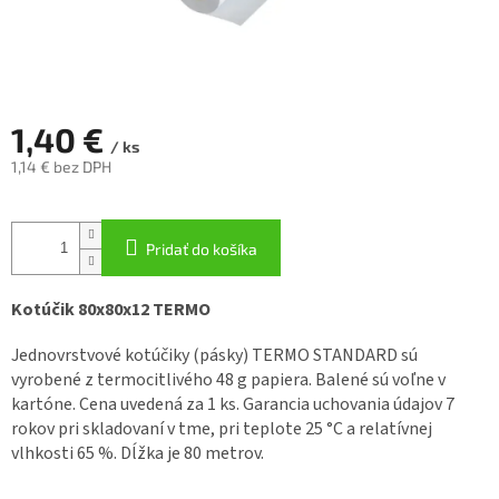
1,40 €
/ ks
1,14 € bez DPH
Jednotková
cena:
Pridať do košíka
Kotúčik 80x80x12 TERMO
Jednovrstvové kotúčiky (pásky) TERMO STANDARD sú
vyrobené z termocitlivého 48 g papiera. Balené sú voľne v
kartóne. Cena uvedená za 1 ks. Garancia uchovania údajov 7
rokov pri skladovaní v tme, pri teplote 25 °C a relatívnej
vlhkosti 65 %. Dĺžka je 80 metrov.