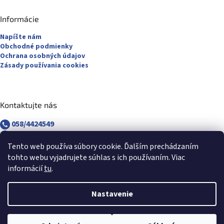
Informácie
Napíšte nám
Obchodné podmienky
Ochrana osobných údajov
Zásady používania cookies
Kontaktujte nás
058/4424549
058/4882830
revuca@majsterpapier.sk
Tento web používa súbory cookie. Ďalším prechádzaním
tohto webu vyjadrujete súhlas s ich používaním. Viac
informácií
tu
.
Nastavenie
Vytvoril Shoptet