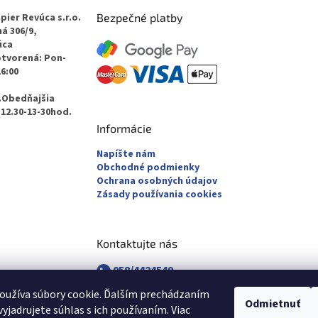
pier Revúca s.r.o.
Bezpečné platby
á 306/9,
úca
otvorená: Pon-
16:00
.Obedňajšia
12.30-13-30hod.
Informácie
Napíšte nám
Obchodné podmienky
Ochrana osobných údajov
Zásady používania cookies
Kontaktujte nás
058/4424549
058/4882830
oužíva súbory cookie. Ďalším prechádzaním
revuca@majsterpapier.sk
Odmietnuť
yjadrujete súhlas s ich používaním. Viac