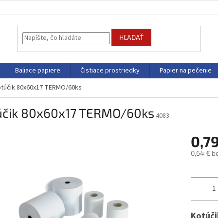
HĽADAŤ
Baliace papiere
Čistiace prostriedky
Papier na pečenie
túčik 80x60x17 TERMO/60ks
účik 80x60x17 TERMO/60ks
4083
0,7
0,64 € b
Jednotk
cena:
Kotúč