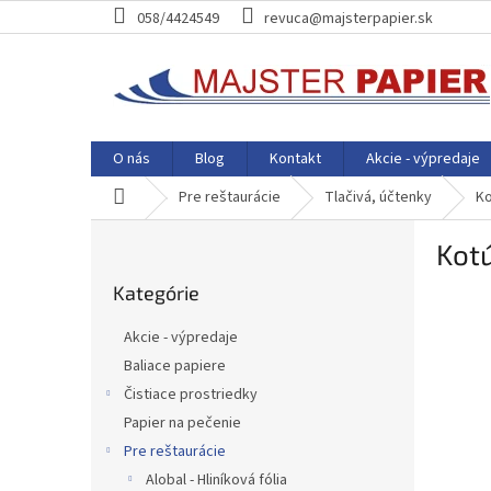
Prejsť
058/4424549
revuca@majsterpapier.sk
na
obsah
O nás
Blog
Kontakt
Akcie - výpredaje
Domov
Pre reštaurácie
Tlačivá, účtenky
Ko
B
Kot
o
Preskočiť
č
Kategórie
kategórie
n
ý
Akcie - výpredaje
p
Baliace papiere
a
Čistiace prostriedky
n
e
Papier na pečenie
l
Pre reštaurácie
Alobal - Hliníková fólia