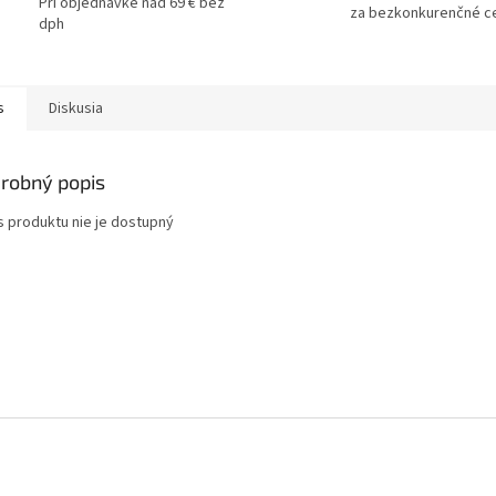
Pri objednávke nad 69 € bez
za bezkonkurenčné c
dph
s
Diskusia
robný popis
s produktu nie je dostupný