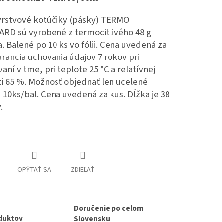
rstvové kotúčiky (pásky) TERMO
RD sú vyrobené z termocitlivého 48 g
. Balené po 10 ks vo fólii. Cena uvedená za
arancia uchovania údajov 7 rokov pri
aní v tme, pri teplote 25 °C a relatívnej
ti 65 %. Možnosť objednať len ucelené
 10ks/bal. Cena uvedená za kus. Dĺžka je 38
.
OPÝTAŤ SA
ZDIEĽAŤ
Doručenie po celom
duktov
Slovensku