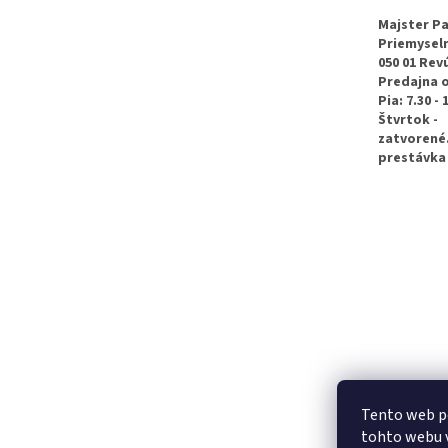
ä
t
Majster Pa
Priemyseln
i
050 01 Rev
e
Predajna 
Pia: 7.30 - 
Štvrtok -
zatvorené
prestávka 
Tento web p
tohto webu v