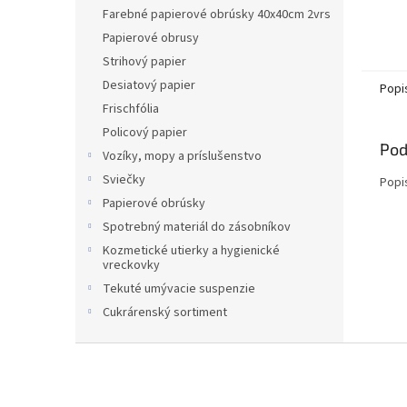
Farebné papierové obrúsky 40x40cm 2vrs
Papierové obrusy
Strihový papier
Desiatový papier
Popi
Frischfólia
Policový papier
Pod
Vozíky, mopy a príslušenstvo
Sviečky
Popi
Papierové obrúsky
Spotrebný materiál do zásobníkov
Kozmetické utierky a hygienické
vreckovky
Tekuté umývacie suspenzie
Cukrárenský sortiment
Z
á
p