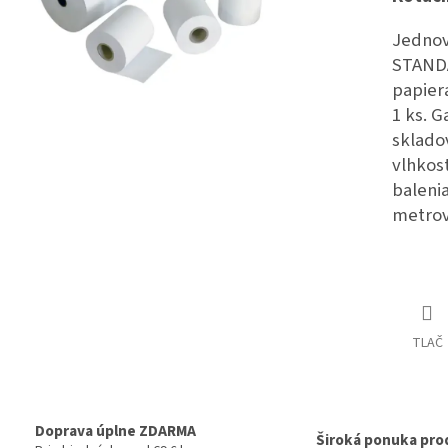
Jednov
STANDA
papiera
1 ks. G
skladov
vlhkos
balenia
metrov
TLAČ
Doprava úplne ZDARMA
Široká ponuka pro