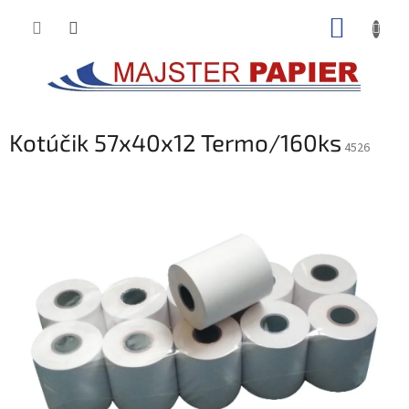
Prejsť
NÁKUP
na
obsah
KOŠÍK
Kotúčik 57x40x12 Termo/160ks
4526