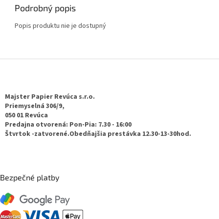
Podrobný popis
Popis produktu nie je dostupný
Z
á
p
ä
Majster Papier Revúca s.r.o.
t
Priemyselná 306/9,
050 01 Revúca
i
Predajna otvorená: Pon-Pia: 7.30 - 16:00
e
Štvrtok -zatvorené.Obedňajšia prestávka 12.30-13-30hod.
Bezpečné platby