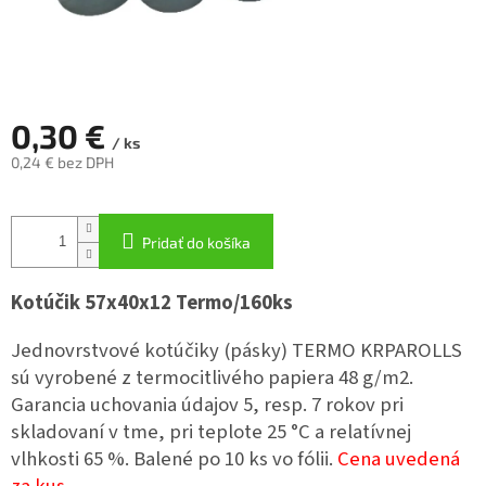
0,30 €
/ ks
0,24 € bez DPH
Jednotková
cena:
Pridať do košíka
Kotúčik 57x40x12 Termo/160ks
Jednovrstvové kotúčiky (pásky) TERMO KRPAROLLS
sú vyrobené z termocitlivého papiera 48 g/m2.
Garancia uchovania údajov 5, resp. 7 rokov pri
skladovaní v tme, pri teplote 25 °C a relatívnej
vlhkosti 65 %. Balené po 10 ks vo fólii.
Cena uvedená