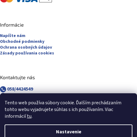
Informácie
Napíšte nám
Obchodné podmienky
Ochrana osobných údajov
Zásady používania cookies
Kontaktujte nás
058/4424549
058/4882830
revuca@majsterpapier.sk
Tento web používa súbory cookie. Ďalším prechádzaním
tohto webu vyjadrujete súhlas s ich používaním. Viac
informácií
tu
.
Nastavenie
Vytvoril Shoptet