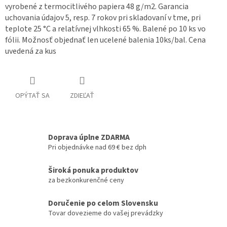
vyrobené z termocitlivého papiera 48 g/m2. Garancia
uchovania údajov 5, resp. 7 rokov pri skladovaní v tme, pri
teplote 25 °C a relatívnej vlhkosti 65 %. Balené po 10 ks vo
fólii. Možnosť objednať len ucelené balenia 10ks/bal. Cena
uvedená za kus
OPÝTAŤ SA
ZDIEĽAŤ
Doprava úplne ZDARMA
Pri objednávke nad 69 € bez dph
Široká ponuka produktov
za bezkonkurenčné ceny
Doručenie po celom Slovensku
Tovar dovezieme do vašej prevádzky