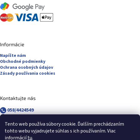
Informácie
Napíšte nám
Obchodné podmienky
Ochrana osobných údajov
Zásady používania cookies
Kontaktujte nás
058/4424549
058/4882830
revuca@majsterpapier.sk
Tento web používa súbory cookie. Ďalším prechádzaním
tohto webu vyjadrujete súhlas s ich používaním. Viac
informácií
tu
.