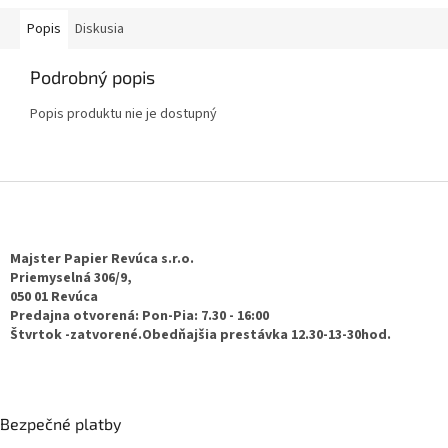
Popis
Diskusia
Podrobný popis
Popis produktu nie je dostupný
Z
á
p
ä
Majster Papier Revúca s.r.o.
t
Priemyselná 306/9,
050 01 Revúca
i
Predajna otvorená: Pon-Pia: 7.30 - 16:00
e
Štvrtok -zatvorené.Obedňajšia prestávka 12.30-13-30hod.
Bezpečné platby