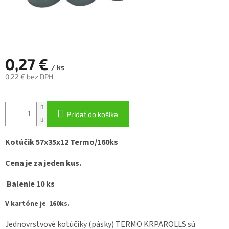
0,27 €
/ ks
0,22 € bez DPH
Jednotková
cena:
Pridať do košíka
Kotúčik 57x35x12 Termo/160ks
Cena je za jeden kus.
Balenie 10 ks
V kartóne je 160ks.
Jednovrstvové kotúčiky (pásky) TERMO KRPAROLLS sú