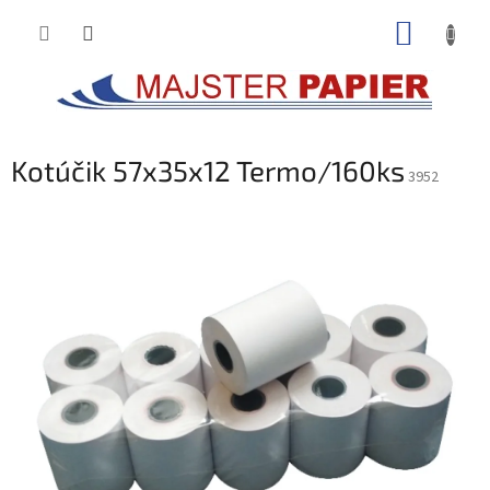
Prejsť
NÁKUP
na
obsah
KOŠÍK
Kotúčik 57x35x12 Termo/160ks
3952