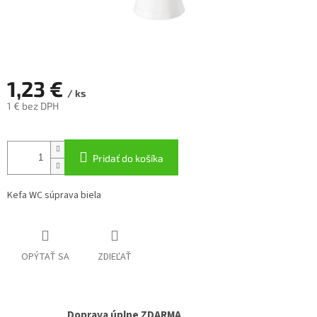
1,23 €
/ ks
1 € bez DPH
Jednotková
cena:
Pridať do košíka
Kefa WC súprava biela
OPÝTAŤ SA
ZDIEĽAŤ
Doprava úplne ZDARMA