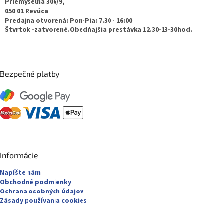
t
Priemyselná 306/9,
050 01 Revúca
i
Predajna otvorená: Pon-Pia: 7.30 - 16:00
e
Štvrtok -zatvorené.Obedňajšia prestávka 12.30-13-30hod.
Bezpečné platby
Informácie
Napíšte nám
Obchodné podmienky
Ochrana osobných údajov
Zásady používania cookies