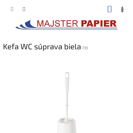
Prejsť
NÁKUP
na
obsah
KOŠÍK
Kefa WC súprava biela
735