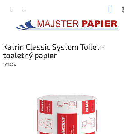
Prejsť
NÁKUP
na
obsah
KOŠÍK
Katrin Classic System Toilet -
toaletný papier
103424