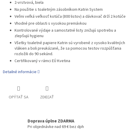
2-vrstvová, biela
Na použitie s toaletným zásobníkom Katrin System
Veľmi veľká veľkosť kotúča (800 listov) a dávkovač drží 2 kotúče
Vhodné pre oblasti s vysokou premávkou
Kontrolované výdaje a samostatné listy znižujú spotrebu a
zlepšujú hygienu
Všetky toaletné papiere Katrin sú vyrobené z vysoko kvalitných
vlákien a boli preukázané, že sa pomocou testov rozpúšťania
rozložili do 90 sekúnd.
Certifikovaný v rámci EÚ Kvetina
Detailné informácie
OPÝTAŤ SA
ZDIEĽAŤ
Doprava úplne ZDARMA
Pri objednávke nad 69 € bez dph