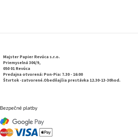
Z
á
p
ä
Majster Papier Revúca s.r.o.
t
Priemyselná 306/9,
050 01 Revúca
i
Predajna otvorená: Pon-Pia: 7.30 - 16:00
e
Štvrtok -zatvorené.Obedňajšia prestávka 12.30-13-30hod.
Bezpečné platby