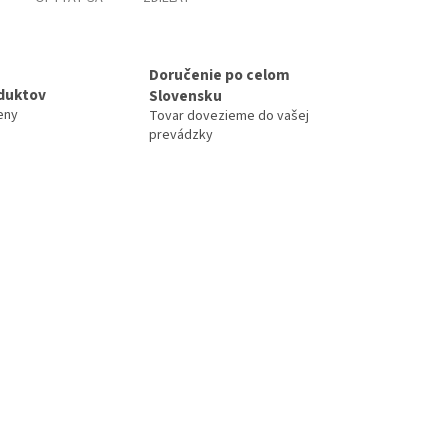
Doručenie po celom
duktov
Slovensku
eny
Tovar dovezieme do vašej
prevádzky