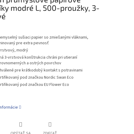
íky modré L, 500-proužky, 3-
vé
iemyselný sušiaci papier so zmiešanými vláknami,
minovaný pre extra pevnosť
vrstvový, modrý
lná 3-vrstvová konštrukcia chráni pri utieraní
rovnomerných a ostrých povrchov
hválené pre krátkodobý kontakt s potravinami
rtifikovaný pod značkou Nordic Swan Eco
rtifikovaný pod značkou EU Flower Eco
informácie
OPÝTAŤ SA
ZDIEĽAŤ