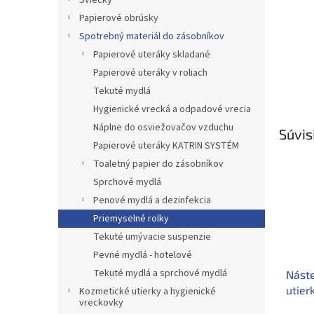
Sviečky
Papierové obrúsky
Spotrebný materiál do zásobníkov
Papierové uteráky skladané
Papierové uteráky v roliach
Tekuté mydlá
Hygienické vrecká a odpadové vrecia
Náplne do osviežovačov vzduchu
Súvis
Papierové uteráky KATRIN SYSTÉM
Toaletný papier do zásobníkov
Sprchové mydlá
Penové mydlá a dezinfekcia
Priemyselné rolky
Tekuté umývacie suspenzie
Pevné mydlá - hotelové
Tekuté mydlá a sprchové mydlá
Náste
utier
Kozmetické utierky a hygienické
vreckovky
40 c