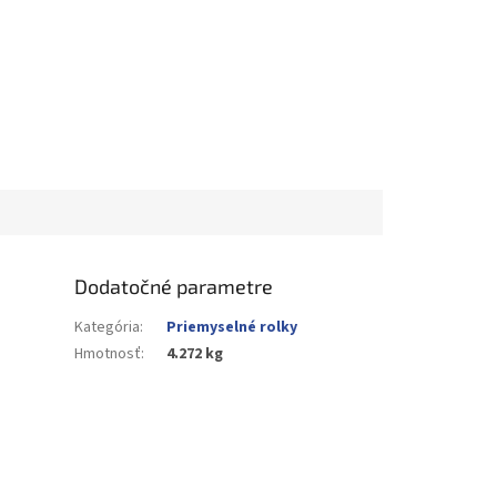
Dodatočné parametre
Kategória
:
Priemyselné rolky
Hmotnosť
:
4.272 kg