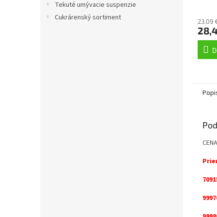
Tekuté umývacie suspenzie
Cukrárenský sortiment
23,09 
28,
D
Popi
Pod
CENA
Prie
7091
9997
9998