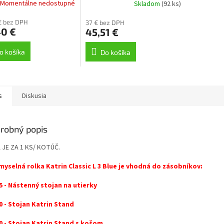
Momentálne nedostupné
Skladom
(92 ks)
€ bez DPH
37 € bez DPH
40 €
45,51 €
o košíka
Do košíka
s
Diskusia
robný popis
 JE ZA 1 KS/ KOTÚČ.
myselná rolka Katrin Classic L 3 Blue je vhodná do zásobníkov:
5 - Nástenný stojan na utierky
0 - Stojan Katrin Stand
0 - Stojan Katrin Stand s košom