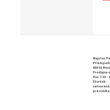
Z
á
p
ä
t
Majster Pa
Priemyseln
i
050 01 Rev
e
Predajna 
Pia: 7.30 - 
Štvrtok -
zatvorené
prestávka 