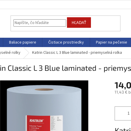
HĽADAŤ
Baliace papiere
Čistiace prostriedky
Papier na pečenie
yselné rolky
Katrin Classic L 3 Blue laminated - priemyselná rolka
in Classic L 3 Blue laminated - priemy
14,
11,43 € 
Jednotk
cena:
Katr