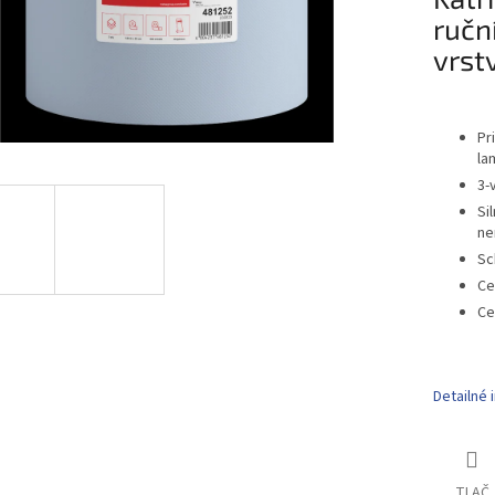
ručn
vrst
Pr
la
3-
Si
ne
Sc
Ce
Ce
Detailné 
TLAČ