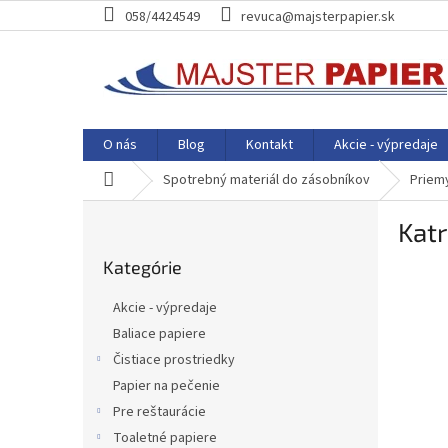
Prejsť
058/4424549
revuca@majsterpapier.sk
na
obsah
O nás
Blog
Kontakt
Akcie - výpredaje
Domov
Spotrebný materiál do zásobníkov
Priem
B
Katr
o
Preskočiť
č
Kategórie
kategórie
n
ý
Akcie - výpredaje
p
Baliace papiere
a
Čistiace prostriedky
n
e
Papier na pečenie
l
Pre reštaurácie
Toaletné papiere