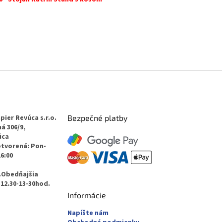
pier Revúca s.r.o.
Bezpečné platby
á 306/9,
úca
otvorená: Pon-
16:00
.Obedňajšia
12.30-13-30hod.
Informácie
Napíšte nám