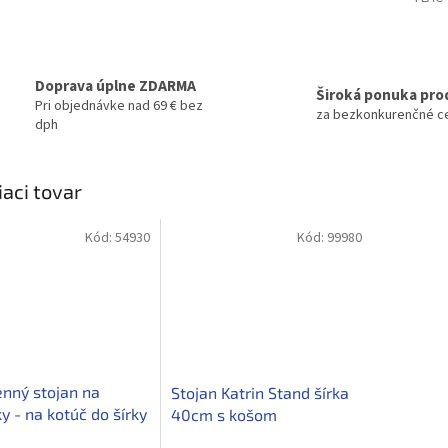
Doprava úplne ZDARMA
Široká ponuka pro
Pri objednávke nad 69 € bez
za bezkonkurenčné c
dph
iaci tovar
Kód:
54930
Kód:
99980
nný stojan na
Stojan Katrin Stand šírka
ky - na kotúč do šírky
40cm s košom
m