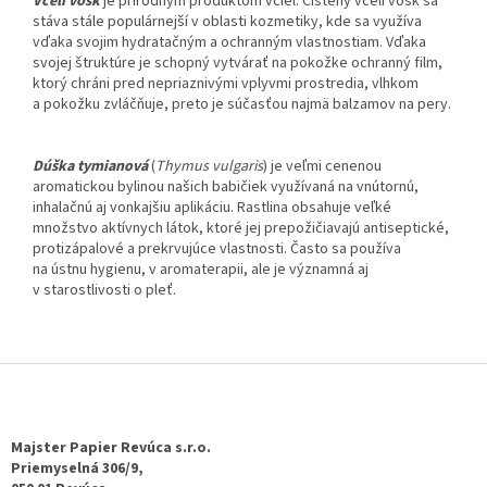
Včelí vosk
je prírodným produktom včiel. Čistený včelí vosk sa
stáva stále populárnejší v oblasti kozmetiky, kde sa využíva
vďaka svojim hydratačným a ochranným vlastnostiam. Vďaka
svojej štruktúre je schopný vytvárať na pokožke ochranný film,
ktorý chráni pred nepriaznivými vplyvmi prostredia, vlhkom
a pokožku zvláčňuje, preto je súčasťou najmä balzamov na pery.
Dúška tymianová
(
Thymus vulgaris
)
je veľmi cenenou
aromatickou bylinou našich babičiek využívaná na vnútornú,
inhalačnú aj vonkajšiu aplikáciu. Rastlina obsahuje veľké
množstvo aktívnych látok, ktoré jej prepožičiavajú antiseptické,
protizápalové a prekrvujúce vlastnosti. Často sa používa
na ústnu hygienu, v aromaterapii, ale je významná aj
v starostlivosti o pleť.
Z
á
p
ä
Majster Papier Revúca s.r.o.
t
Priemyselná 306/9,