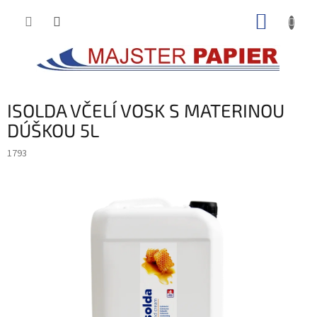
Prejsť
NÁKUP
na
obsah
KOŠÍK
ISOLDA VČELÍ VOSK S MATERINOU
DÚŠKOU 5L
1793