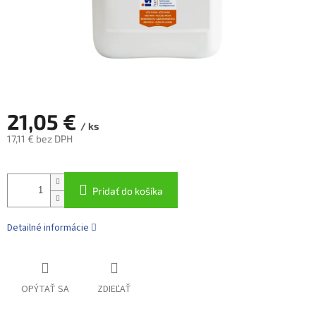
21,05 €
/ ks
17,11 € bez DPH
Jednotková
cena:
Pridať do košíka
Detailné informácie
OPÝTAŤ SA
ZDIEĽAŤ