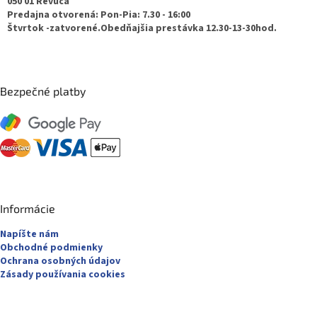
050 01 Revúca
i
Predajna otvorená: Pon-Pia: 7.30 - 16:00
e
Štvrtok -zatvorené.Obedňajšia prestávka 12.30-13-30hod.
Bezpečné platby
Informácie
Napíšte nám
Obchodné podmienky
Ochrana osobných údajov
Zásady používania cookies