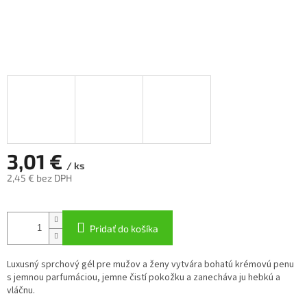
3,01 €
/ ks
2,45 € bez DPH
Jednotková
cena:
Pridať do košíka
Luxusný sprchový gél pre mužov a ženy vytvára bohatú krémovú penu
s jemnou parfumáciou, jemne čistí pokožku a zanecháva ju hebkú a
vláčnu.