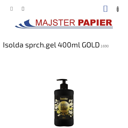
Prejsť
NÁKUP
na
obsah
KOŠÍK
Isolda sprch.gel 400ml GOLD
1690