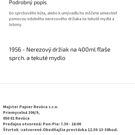
Podrobný popis
Do sprchového kúta, alebo k umývadlu ho môžete umiestniť
pomocou odolného nerezového držiaka na tekuté mydlá a
lotiony.​
1956 - Nerezový držiak na 400ml fľaše
sprch. a tekuté mydlo
Z
á
p
ä
Majster Papier Revúca s.r.o.
t
Priemyselná 306/9,
050 01 Revúca
i
Predajna otvorená: Pon-Pia: 7.30 - 16:00
e
Štvrtok -zatvorené.Obedňajšia prestávka 12.30-13-30hod.