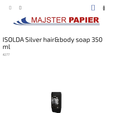
Prejsť
NÁKUP
na
obsah
KOŠÍK
ISOLDA Silver hair&body soap 350
ml
4277