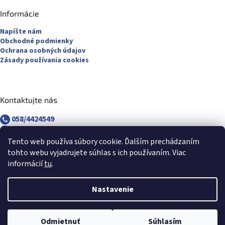
Informácie
Napíšte nám
Obchodné podmienky
Ochrana osobných údajov
Zásady používania cookies
Kontaktujte nás
058/4424549
058/4882830
revuca@majsterpapier.sk
Tento web používa súbory cookie. Ďalším prechádzaním
tohto webu vyjadrujete súhlas s ich používaním. Viac
informácií
tu
.
Nastavenie
Vytvoril Shoptet
Odmietnuť
Súhlasím
Copyright 2026
Majsterpapier.sk
. Všetky práva vyhradené.