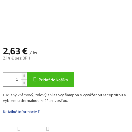
2,63 €
/ ks
2,14 € bez DPH
Jednotková
cena:
Pridať do košíka
Luxusný krémový, telový a vlasový šampón s vyváženou receptúrou a
výbornou dermálnou znášanlivosťou.
Detailné informácie