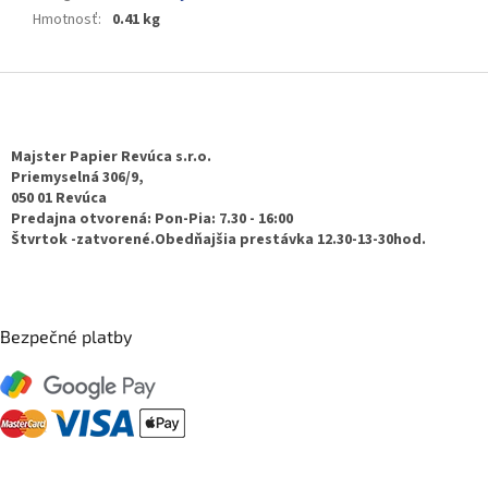
Hmotnosť
:
0.41 kg
Z
á
p
ä
Majster Papier Revúca s.r.o.
t
Priemyselná 306/9,
050 01 Revúca
i
Predajna otvorená: Pon-Pia: 7.30 - 16:00
e
Štvrtok -zatvorené.Obedňajšia prestávka 12.30-13-30hod.
Bezpečné platby