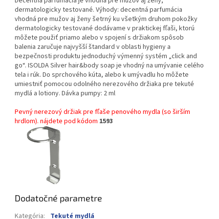
Decentná parfumácia je vhodná pre mužov aj ženy,
dermatologicky testované. Výhody: decentná parfumácia
vhodná pre mužov aj ženy šetrný ku všetkým druhom pokožky
dermatologicky testované dodávame v praktickej fľaši, ktorú
môžete použiť priamo alebo v spojení s držiakom spôsob
balenia zaručuje najvyšší štandard v oblasti hygieny a
bezpečnosti produktu jednoduchý výmenný systém „click and
go“. ISOLDA Silver hair&body soap je vhodný na umývanie celého
tela i rúk. Do sprchového kúta, alebo k umývadlu ho môžete
umiestniť pomocou odolného nerezového držiaka pre tekuté
mydlá a lotiony. Dávka pumpy: 2 ml
Pevný nerezový držiak pre fľaše penového mydla (so širším
hrdlom). nájdete pod kódom
1593
Dodatočné parametre
Kategória
:
Tekuté mydlá