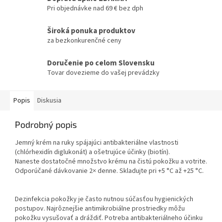
Pri objednávke nad 69 € bez dph
Široká ponuka produktov
za bezkonkurenčné ceny
Doručenie po celom Slovensku
Tovar dovezieme do vašej prevádzky
Popis
Diskusia
Podrobný popis
​Jemný krém na ruky spájajúci antibakteriálne vlastnosti
(chlórhexidín diglukonát) a ošetrujúce účinky (biotín).
Naneste dostatočné množstvo krému na čistú pokožku a votrite.
Odporúčané dávkovanie 2× denne. Skladujte pri +5 °C až +25 °C.
Dezinfekcia pokožky je často nutnou súčasťou hygienických
postupov. Najrôznejšie antimikrobiálne prostriedky môžu
pokožku vysušovať a dráždiť. Potreba antibakteriálneho účinku