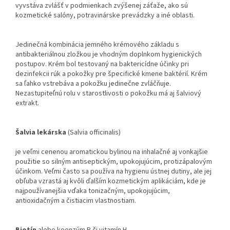
vyvstáva zvlášť v podmienkach zvýšenej záťaže, ako sú
kozmetické salóny, potravinárske prevádzky a iné oblasti.
Jedinečná kombinácia jemného krémového základu s
antibakteriálnou zložkou je vhodným doplnkom hygienických
postupov. Krém bol testovaný na baktericídne účinky pri
dezinfekcii rúk a pokožky pre špecifické kmene baktérií. Krém
sa ľahko vstrebáva a pokožku jedinečne zvláčňuje.
Nezastupiteľnú rolu v starostlivosti o pokožku má aj šalviový
extrakt.
Šalvia lekárska
(Salvia officinalis)
je veľmi cenenou aromatickou bylinou na inhalačné aj vonkajšie
použitie so silným antiseptickým, upokojujúcim, protizápalovým
účinkom. Veľmi často sa používa na hygienu ústnej dutiny, ale jej
obľuba vzrastá aj kvôli ďalším kozmetickým aplikáciám, kde je
najpoužívanejšia vďaka tonizačným, upokojujúcim,
antioxidačným a čistiacim vlastnostiam.