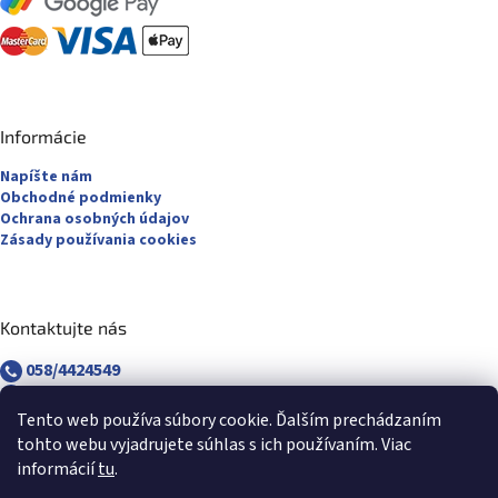
Informácie
Napíšte nám
Obchodné podmienky
Ochrana osobných údajov
Zásady používania cookies
Kontaktujte nás
058/4424549
058/4882830
revuca@majsterpapier.sk
Tento web používa súbory cookie. Ďalším prechádzaním
tohto webu vyjadrujete súhlas s ich používaním. Viac
informácií
tu
.