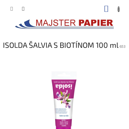
Prejsť
NÁKUP
na
obsah
KOŠÍK
ISOLDA ŠALVIA S BIOTÍNOM 100 ml
653