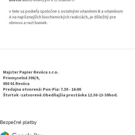
Biotín
alebo koenzým R či vitamín H
v tele sa podieľa spoločne s ostatnými vitamínmi B a vitamínom
A na najrôznejších biochemických reakciách, je dôležitý pre
obnovu a rast buniek.
Z
á
p
ä
Majster Papier Revúca s.r.o.
t
Priemyselná 306/9,
050 01 Revúca
i
Predajna otvorená: Pon-Pia: 7.30 - 16:00
e
Štvrtok -zatvorené.Obedňajšia prestávka 12.30-13-30hod.
Bezpečné platby