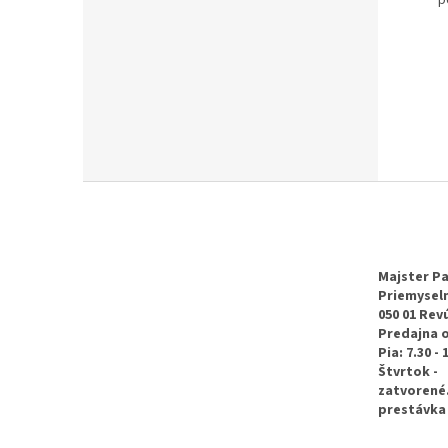
Z
á
p
ä
t
Majster Pa
Priemyseln
i
050 01 Rev
e
Predajna 
Pia: 7.30 - 
Štvrtok -
zatvorené
prestávka 