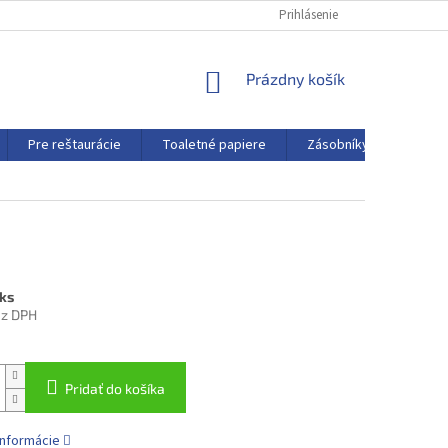
Prihlásenie
NÁKUPNÝ
Prázdny košík
KOŠÍK
Pre reštaurácie
Toaletné papiere
Zásobníky a dávkovače
 ks
ez DPH
ová
Pridať do košíka
informácie