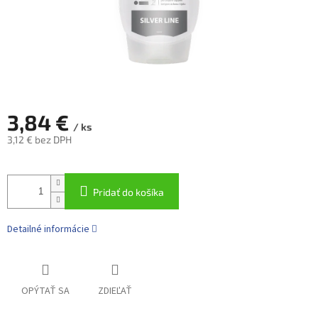
3,84 €
/ ks
3,12 € bez DPH
Jednotková
cena:
Pridať do košíka
Detailné informácie
OPÝTAŤ SA
ZDIEĽAŤ