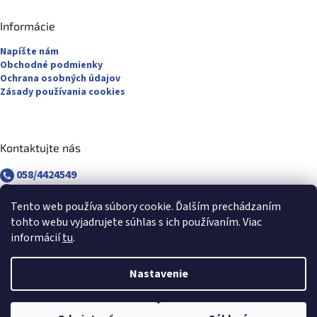
Informácie
Napíšte nám
Obchodné podmienky
Ochrana osobných údajov
Zásady používania cookies
Kontaktujte nás
058/4424549
058/4882830
revuca@majsterpapier.sk
Tento web používa súbory cookie. Ďalším prechádzaním
tohto webu vyjadrujete súhlas s ich používaním. Viac
informácií
tu
.
Nastavenie
Vytvoril Shoptet