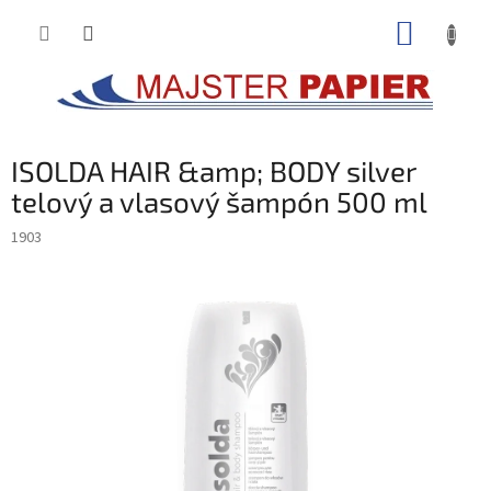
Prejsť
NÁKUP
na
obsah
KOŠÍK
ISOLDA HAIR &amp; BODY silver
telový a vlasový šampón 500 ml
1903