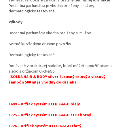
šetrnosť výrobku je zaručená testami dermálnej tolerancie.
Decentná parfumácia je vhodná pre ženy i mužov,
dermatologicky testované.
Výhody:
Decentná parfumácia vhodná pre ženy aj mužov
Šetrné ku všetkým druhom pokožky
Dermatologicky testované
Dodávané v praktickej nádobe, ktorú môžete použiť priamo
alebo s držiakom Click&Go
ISOLDA HAIR & BODY silver luxusný telový a vlasový
šampón 500 ml
je vhodný do držiaka:
1699 – Držiak systému CLICK&GO biely
1725 – Držiak systému CLICK&GO strieborný
1726 – Drižiak systému CLICK&GO zlatý