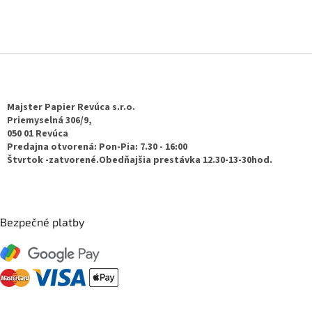
Z
á
p
ä
Majster Papier Revúca s.r.o.
t
Priemyselná 306/9,
050 01 Revúca
i
Predajna otvorená: Pon-Pia: 7.30 - 16:00
e
Štvrtok -zatvorené.Obedňajšia prestávka 12.30-13-30hod.
Bezpečné platby