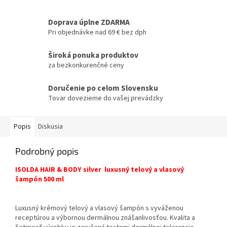
Doprava úplne ZDARMA
Pri objednávke nad 69 € bez dph
Široká ponuka produktov
za bezkonkurenčné ceny
Doručenie po celom Slovensku
Tovar dovezieme do vašej prevádzky
Popis
Diskusia
Podrobný popis
ISOLDA HAIR & BODY silver luxusný telový a vlasový
šampón 500 ml
​Luxusný krémový telový a vlasový šampón s vyváženou
receptúrou a výbornou dermálnou znášanlivosťou. Kvalita a