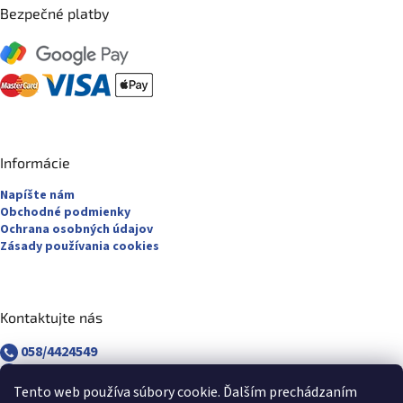
Bezpečné platby
Informácie
Napíšte nám
Obchodné podmienky
Ochrana osobných údajov
Zásady používania cookies
Kontaktujte nás
058/4424549
058/4882830
revuca@majsterpapier.sk
Tento web používa súbory cookie. Ďalším prechádzaním