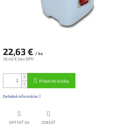
22,63 €
/ ks
18,40 € bez DPH
Jednotková
cena:
Pridať do košíka
Detailné informácie
OPÝTAŤ SA
ZDIEĽAŤ