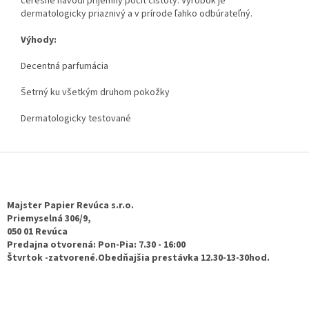
čerešne navodí príjemný pocit čistoty. Výrobok je
dermatologicky priaznivý a v prírode ľahko odbúrateľný.
Výhody:
Decentná parfumácia
Šetrný ku všetkým druhom pokožky
Dermatologicky testované
Z
á
p
ä
Majster Papier Revúca s.r.o.
t
Priemyselná 306/9,
050 01 Revúca
i
Predajna otvorená: Pon-Pia: 7.30 - 16:00
e
Štvrtok -zatvorené.Obedňajšia prestávka 12.30-13-30hod.