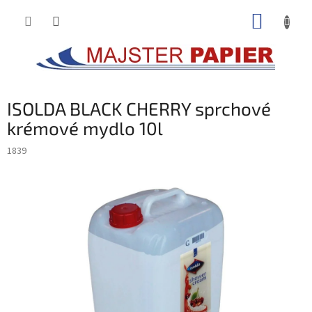
Prejsť
NÁKUP
na
obsah
KOŠÍK
ISOLDA BLACK CHERRY sprchové
krémové mydlo 10l
1839