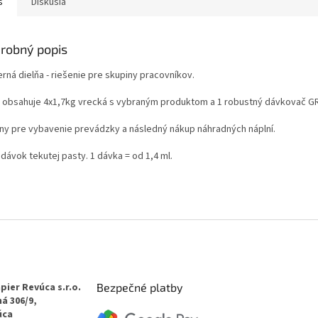
s
Diskusia
robný popis
rná dielňa - riešenie pre skupiny pracovníkov.
 obsahuje 4x1,7kg vrecká s vybraným produktom a 1 robustný dávkovač G
lny pre vybavenie prevádzky a následný nákup náhradných náplní.
dávok tekutej pasty. 1 dávka = od 1,4 ml.
pier Revúca s.r.o.
Bezpečné platby
á 306/9,
úca