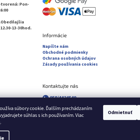
otvorená: Pon-
16:00
.Obedňajšia
12.30-13-30hod.
Informácie
Napíšte nám
Obchodné podmienky
Ochrana osobných údajov
Zásady používania cookies
Kontaktujte nás
058/4424549
058/4882830
oužíva súbory cookie. Ďalším prechádzaním
revuca@majsterpapier.sk
Odmietnuť
yjadrujete súhlas s ich používaním. Viac
u
.
ie