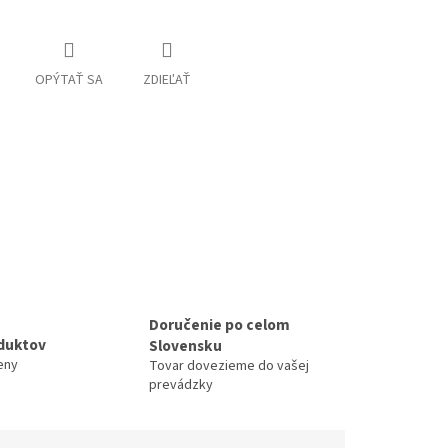
OPÝTAŤ SA
ZDIEĽAŤ
Doručenie po celom
duktov
Slovensku
eny
Tovar dovezieme do vašej
prevádzky