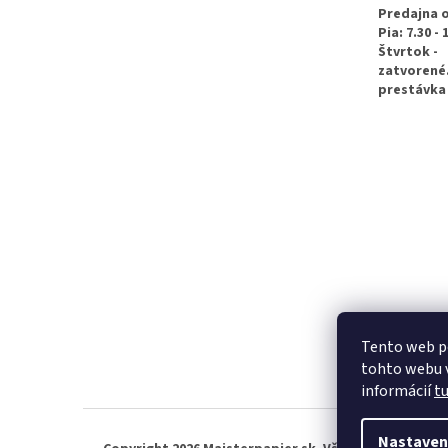
e
Predajna 
Pia: 7.30 - 
Štvrtok -
zatvorené
prestávka 
Tento web p
tohto webu v
informácií
t
Nastaven