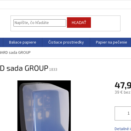
HĽADAŤ
Baliace papiere
Čistiace prostriedky
Papier na pečenie
HARD sada GROUP
D sada GROUP
1833
47,
39 € bez
Jednotk
cena:
Detailné 