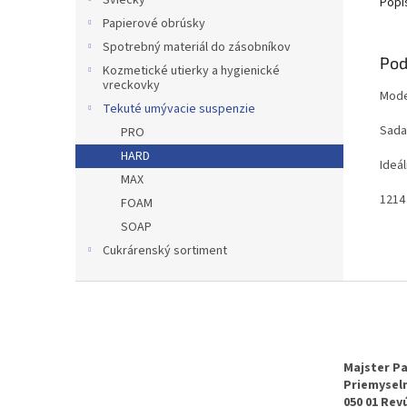
Sviečky
Popi
Papierové obrúsky
Spotrebný materiál do zásobníkov
Pod
Kozmetické utierky a hygienické
vreckovky
Mode
Tekuté umývacie suspenzie
Sada
PRO
HARD
Ideá
MAX
1214 
FOAM
SOAP
Cukrárenský sortiment
Z
á
p
ä
t
Majster Pa
Priemyseln
i
050 01 Rev