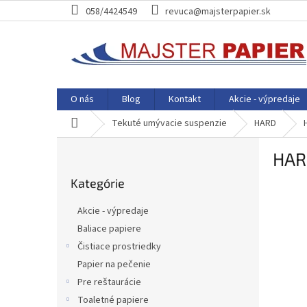
Prejsť
058/4424549
revuca@majsterpapier.sk
na
obsah
O nás
Blog
Kontakt
Akcie - výpredaje
Domov
Tekuté umývacie suspenzie
HARD
B
HAR
o
Preskočiť
č
Kategórie
kategórie
n
ý
Akcie - výpredaje
p
Baliace papiere
a
Čistiace prostriedky
n
e
Papier na pečenie
l
Pre reštaurácie
Toaletné papiere