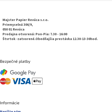
Z
á
p
ä
Majster Papier Revúca s.r.o.
t
Priemyselná 306/9,
050 01 Revúca
i
Predajna otvorená: Pon-Pia: 7.30 - 16:00
e
Štvrtok -zatvorené.Obedňajšia prestávka 12.30-13-30hod.
Bezpečné platby
Informácie
Napíšte nám