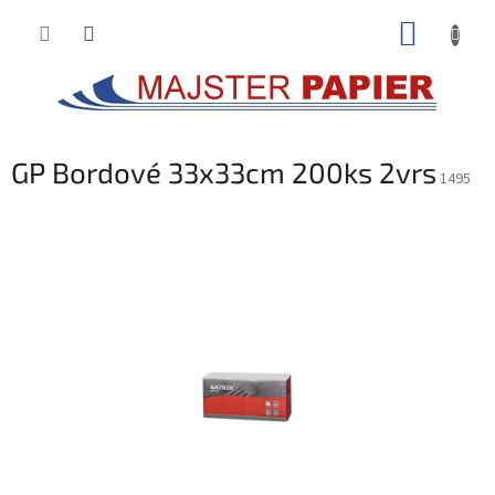
Prejsť
NÁKUP
na
obsah
KOŠÍK
GP Bordové 33x33cm 200ks 2vrs
1495