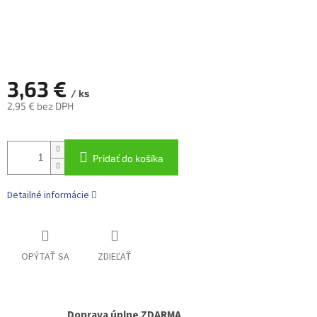
3,63 €
/ ks
2,95 € bez DPH
Jednotková
cena:
Pridať do košíka
Detailné informácie
OPÝTAŤ SA
ZDIEĽAŤ
Doprava úplne ZDARMA