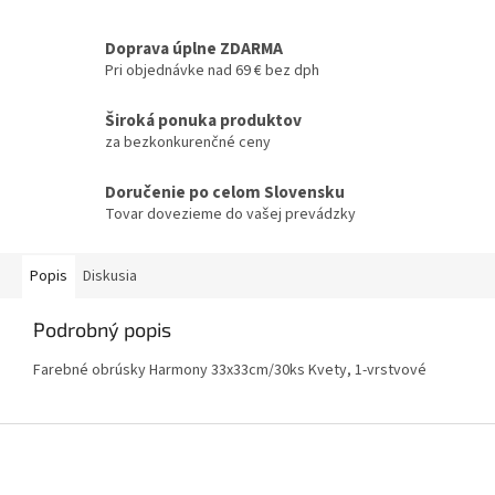
Doprava úplne ZDARMA
Pri objednávke nad 69 € bez dph
Široká ponuka produktov
za bezkonkurenčné ceny
Doručenie po celom Slovensku
Tovar dovezieme do vašej prevádzky
Popis
Diskusia
Podrobný popis
Farebné obrúsky Harmony 33x33cm/30ks Kvety, 1-vrstvové
Z
á
p