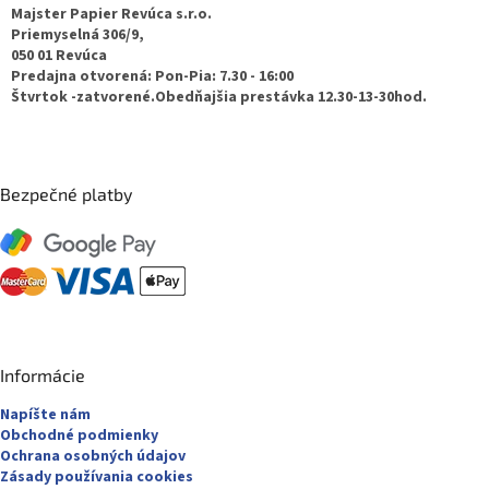
ä
Majster Papier Revúca s.r.o.
t
Priemyselná 306/9,
050 01 Revúca
i
Predajna otvorená: Pon-Pia: 7.30 - 16:00
e
Štvrtok -zatvorené.Obedňajšia prestávka 12.30-13-30hod.
Bezpečné platby
Informácie
Napíšte nám
Obchodné podmienky
Ochrana osobných údajov
Zásady používania cookies