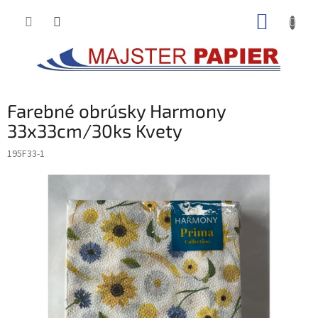
Prejsť
NÁKUP
na
obsah
KOŠÍK
Farebné obrúsky Harmony
33x33cm/30ks Kvety
195F33-1