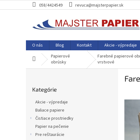
Prejsť
058/4424549
revuca@majsterpapier.sk
na
obsah
O nás
Blog
Kontakt
Akcie - výpredaje
Papierové
Farebné papierové ob
Domov
obrúsky
vrstvové
B
Far
o
Preskočiť
č
Kategórie
kategórie
n
ý
Akcie - výpredaje
p
Baliace papiere
a
Čistiace prostriedky
n
e
Papier na pečenie
l
Pre reštaurácie