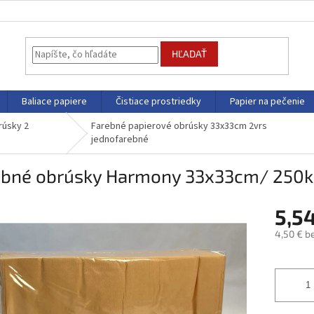
HĽADAŤ
Baliace papiere
Čistiace prostriedky
Papier na pečenie
rúsky 2
Farebné papierové obrúsky 33x33cm 2vrs
jednofarebné
ebné obrúsky Harmony 33x33cm/ 250k
5,5
4,50 € b
Jednotk
cena: