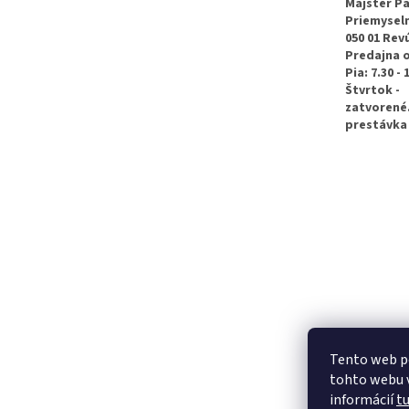
t
Majster Pa
Priemyseln
i
050 01 Rev
e
Predajna 
Pia: 7.30 - 
Štvrtok -
zatvorené
prestávka 
Tento web p
tohto webu v
informácií
t