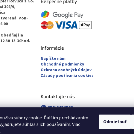
pier Revúca s.r.o.
Bezpečné platby
á 306/9,
úca
otvorená: Pon-
16:00
.Obedňajšia
12.30-13-30hod.
Informácie
Napíšte nám
Obchodné podmienky
Ochrana osobných údajov
Zásady používania cookies
Kontaktujte nás
058/4424549
058/4882830
oužíva súbory cookie. Ďalším prechádzaním
revuca@majsterpapier.sk
Odmietnuť
yjadrujete súhlas s ich používaním. Viac
u
.