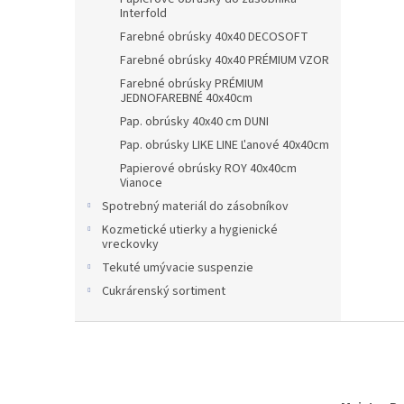
Interfold
Farebné obrúsky 40x40 DECOSOFT
Farebné obrúsky 40x40 PRÉMIUM VZOR
Farebné obrúsky PRÉMIUM
JEDNOFAREBNÉ 40x40cm
Pap. obrúsky 40x40 cm DUNI
Pap. obrúsky LIKE LINE Ľanové 40x40cm
Papierové obrúsky ROY 40x40cm
Vianoce
Spotrebný materiál do zásobníkov
Kozmetické utierky a hygienické
vreckovky
Tekuté umývacie suspenzie
Cukrárenský sortiment
Z
á
p
ä