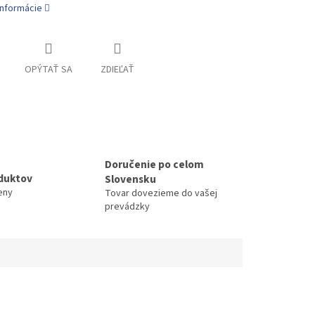
informácie
OPÝTAŤ SA
ZDIEĽAŤ
Doručenie po celom
duktov
Slovensku
eny
Tovar dovezieme do vašej
prevádzky