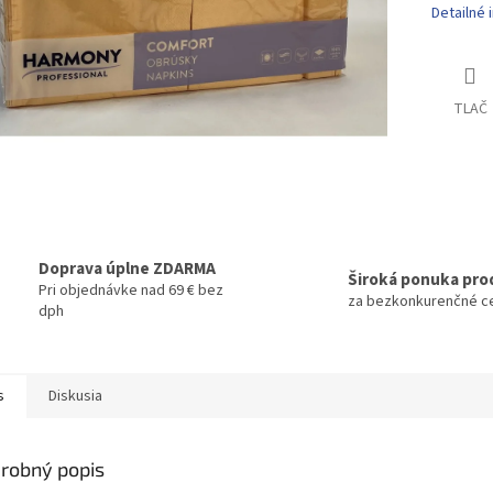
Detailné 
TLAČ
Doprava úplne ZDARMA
Široká ponuka pro
Pri objednávke nad 69 € bez
za bezkonkurenčné c
dph
s
Diskusia
robný popis