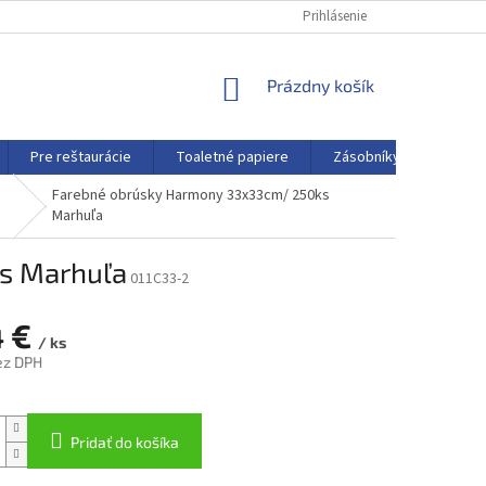
Prihlásenie
NÁKUPNÝ
Prázdny košík
KOŠÍK
Pre reštaurácie
Toaletné papiere
Zásobníky a dávkovače
Farebné obrúsky Harmony 33x33cm/ 250ks
Marhuľa
s Marhuľa
011C33-2
4 €
/ ks
ez DPH
ová
Pridať do košíka