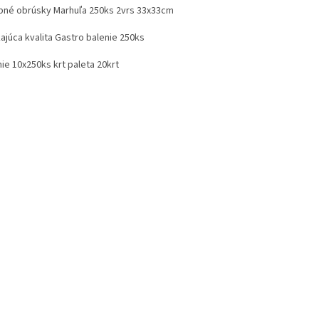
bné obrúsky Marhuľa 250ks 2vrs 33x33cm
ajúca kvalita Gastro balenie 250ks
ie 10x250ks krt paleta 20krt