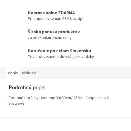
Doprava úplne ZDARMA
Pri objednávke nad 69 € bez dph
Široká ponuka produktov
za bezkonkurenčné ceny
Doručenie po celom Slovensku
Tovar dovezieme do vašej prevádzky
Popis
Diskusia
Podrobný popis
Farebné obrúsky Harmony 33x33cm/ 250 ks Cappuccino 2-
vrstvové
Z
á