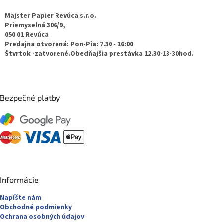
p
ä
Majster Papier Revúca s.r.o.
t
Priemyselná 306/9,
050 01 Revúca
i
Predajna otvorená: Pon-Pia: 7.30 - 16:00
e
Štvrtok -zatvorené.Obedňajšia prestávka 12.30-13-30hod.
Bezpečné platby
Informácie
Napíšte nám
Obchodné podmienky
Ochrana osobných údajov