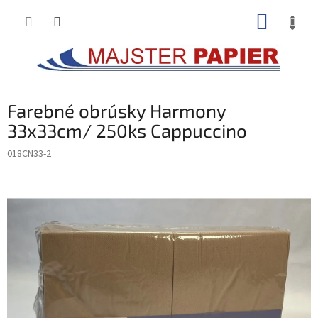
Prejsť
NÁKUP
na
obsah
KOŠÍK
Farebné obrúsky Harmony
33x33cm/ 250ks Cappuccino
018CN33-2