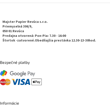
Z
á
p
ä
Majster Papier Revúca s.r.o.
t
Priemyselná 306/9,
050 01 Revúca
i
Predajna otvorená: Pon-Pia: 7.30 - 16:00
e
Štvrtok -zatvorené.Obedňajšia prestávka 12.30-13-30hod.
Bezpečné platby
Informácie