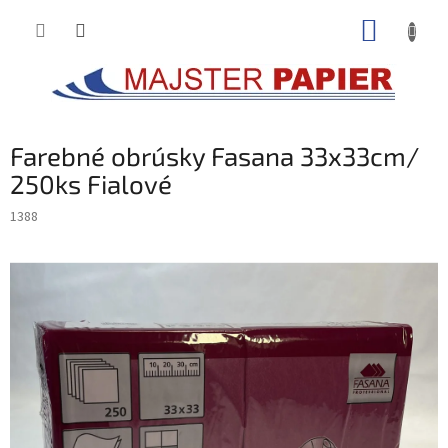
Prejsť
NÁKUP
na
obsah
KOŠÍK
Farebné obrúsky Fasana 33x33cm/
250ks Fialové
1388