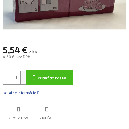
5,54 €
/ ks
4,50 € bez DPH
Jednotková
cena:
Pridať do košíka
Detailné informácie
OPÝTAŤ SA
ZDIEĽAŤ