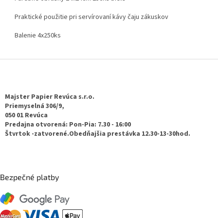
Praktické použitie pri servírovaní kávy čaju zákuskov
Balenie 4x250ks
Z
á
p
ä
Majster Papier Revúca s.r.o.
t
Priemyselná 306/9,
050 01 Revúca
i
Predajna otvorená: Pon-Pia: 7.30 - 16:00
e
Štvrtok -zatvorené.Obedňajšia prestávka 12.30-13-30hod.
Bezpečné platby