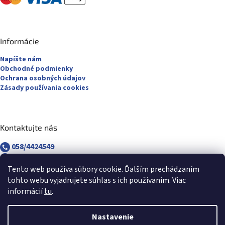
Informácie
Napíšte nám
Obchodné podmienky
Ochrana osobných údajov
Zásady používania cookies
Kontaktujte nás
058/4424549
058/4882830
revuca@majsterpapier.sk
Tento web používa súbory cookie. Ďalším prechádzaním
tohto webu vyjadrujete súhlas s ich používaním. Viac
informácií
tu
.
Nastavenie
Vytvoril Shoptet