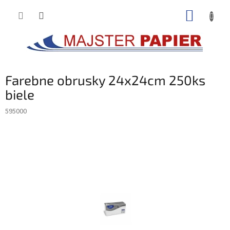
Prejsť
NÁKUP
na
obsah
KOŠÍK
Farebne obrusky 24x24cm 250ks
biele
595000