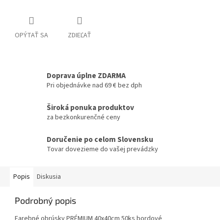
OPÝTAŤ SA
ZDIEĽAŤ
Doprava úplne ZDARMA
Pri objednávke nad 69 € bez dph
Široká ponuka produktov
za bezkonkurenčné ceny
Doručenie po celom Slovensku
Tovar dovezieme do vašej prevádzky
Popis
Diskusia
Podrobný popis
Farebné obrúsky PRÉMIUM 40x40cm 50ks bordové