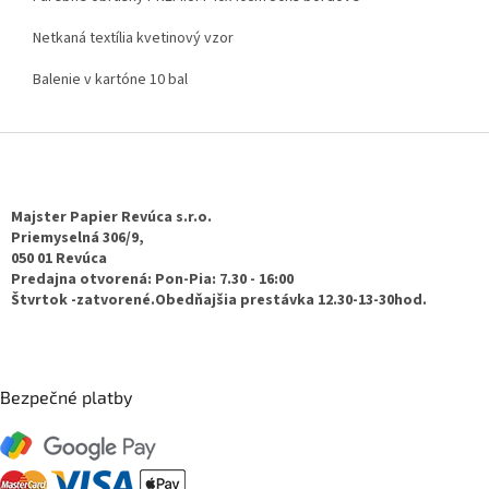
Netkaná textília kvetinový vzor
Balenie v kartóne 10 bal
Z
á
p
ä
Majster Papier Revúca s.r.o.
t
Priemyselná 306/9,
050 01 Revúca
i
Predajna otvorená: Pon-Pia: 7.30 - 16:00
e
Štvrtok -zatvorené.Obedňajšia prestávka 12.30-13-30hod.
Bezpečné platby