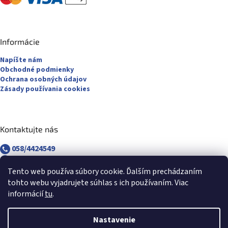
Informácie
Napíšte nám
Obchodné podmienky
Ochrana osobných údajov
Zásady používania cookies
Kontaktujte nás
058/4424549
058/4882830
revuca@majsterpapier.sk
Tento web používa súbory cookie. Ďalším prechádzaním
tohto webu vyjadrujete súhlas s ich používaním. Viac
informácií
tu
.
Nastavenie
Vytvoril Shoptet