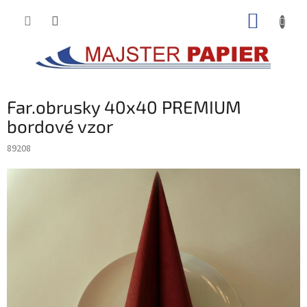
Prejsť
NÁKUP
na
obsah
KOŠÍK
Far.obrusky 40x40 PREMIUM
bordové vzor
89208