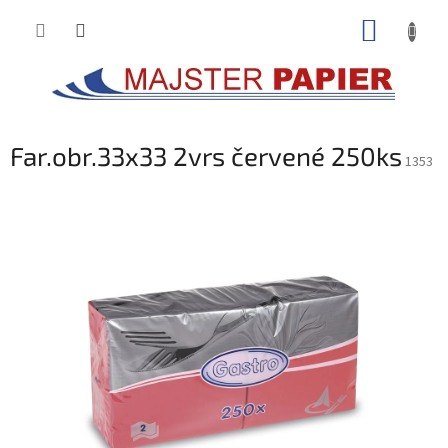
Prejsť
NÁKUP
na
obsah
KOŠÍK
Far.obr.33x33 2vrs červené 250ks
1353