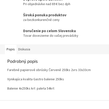
Pri objednávke nad 69 € bez dph
Široká ponuka produktov
za bezkonkurenčné ceny
Doručenie po celom Slovensku
Tovar dovezieme do vašej prevádzky
Popis
Diskusia
Podrobný popis
Farebné papierové obrúsky Červené 250ks 2vrs 33x33cm
Vynikajúca kvalita Gastro balenie 250ks
Balenie 4x250ks krt paleta 54krt
Z
á