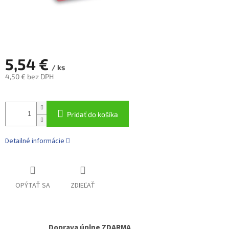
5,54 €
/ ks
4,50 € bez DPH
Jednotková
cena:
Pridať do košíka
Detailné informácie
OPÝTAŤ SA
ZDIEĽAŤ
Doprava úplne ZDARMA