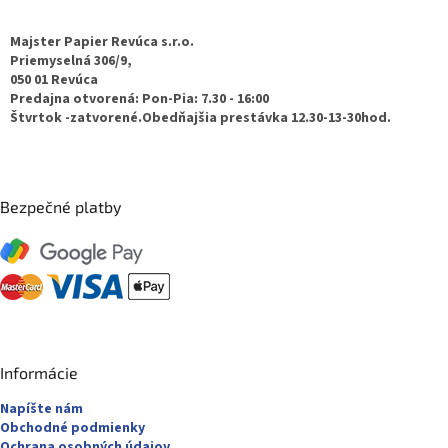
p
ä
Majster Papier Revúca s.r.o.
t
Priemyselná 306/9,
050 01 Revúca
i
Predajna otvorená: Pon-Pia: 7.30 - 16:00
e
Štvrtok -zatvorené.Obedňajšia prestávka 12.30-13-30hod.
Bezpečné platby
Informácie
Napíšte nám
Obchodné podmienky
Ochrana osobných údajov