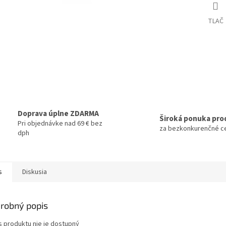
TLAČ
Doprava úplne ZDARMA
Široká ponuka pro
Pri objednávke nad 69 € bez
za bezkonkurenčné c
dph
s
Diskusia
robný popis
s produktu nie je dostupný