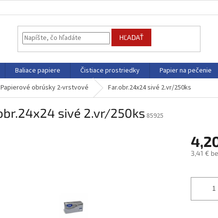
HĽADAŤ
Baliace papiere
Čistiace prostriedky
Papier na pečenie
Papierové obrúsky 2-vrstvové
Far.obr.24x24 sivé 2.vr/250ks
obr.24x24 sivé 2.vr/250ks
85925
4,2
3,41 € b
Jednotk
cena: