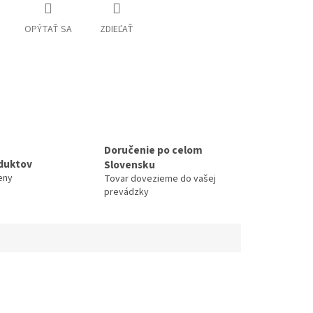
OPÝTAŤ SA
ZDIEĽAŤ
Doručenie po celom
duktov
Slovensku
eny
Tovar dovezieme do vašej
prevádzky