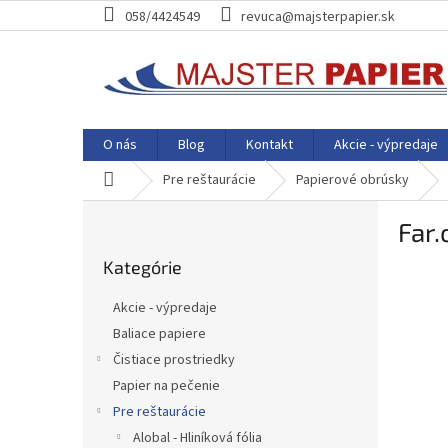
Prejsť
058/4424549
revuca@majsterpapier.sk
na
obsah
O nás
Blog
Kontakt
Akcie - výpredaje
Domov
Pre reštaurácie
Papierové obrúsky
B
Far.
o
Preskočiť
č
Kategórie
kategórie
n
ý
Akcie - výpredaje
p
Baliace papiere
a
Čistiace prostriedky
n
e
Papier na pečenie
l
Pre reštaurácie
Alobal - Hliníková fólia