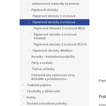
Jednorazové materiály na prenos
Papierové obrúsky
Papierové obrúsky 1-vrstvové
Papierové obrúsky 2-vrstvové
Papierové Obrúsky 2-vrstvové BIELE
Papierové obrúsky 2-vrstvové
Farebné
Papierové obrúsky 2-vrstvové RESTA
Papierové obrúsky 40x40cm
Rozetky - Kokteilové podložky
Párty a ozdoby
Tlačivá, účtenky
Potravinársky zatavovací stroj
BOKAMA a príslušenstvo
Popi
Toaletné papiere
Zásobníky a dávkovače
Pod
Krémy
Školské a kreatívne potreby
Popi