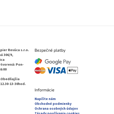
pier Revúca s.r.o.
Bezpečné platby
á 306/9,
úca
otvorená: Pon-
16:00
.Obedňajšia
12.30-13-30hod.
Informácie
Napíšte nám
Obchodné podmienky
Ochrana osobných údajov
Zásady používania cookies