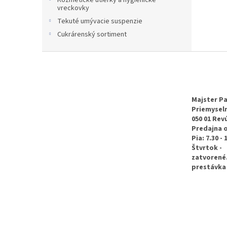
Kozmetické utierky a hygienické
vreckovky
Tekuté umývacie suspenzie
Cukrárenský sortiment
Z
á
p
ä
t
Majster Pa
Priemyseln
i
050 01 Rev
e
Predajna 
Pia: 7.30 - 
Štvrtok -
zatvorené
prestávka 