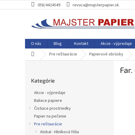
Prejsť
058/4424549
revuca@majsterpapier.sk
na
obsah
O nás
Blog
Kontakt
Akcie - výpredaje
Domov
Pre reštaurácie
Papierové obrúsky
B
Far.
o
Preskočiť
č
Kategórie
kategórie
n
ý
Akcie - výpredaje
p
Baliace papiere
a
Čistiace prostriedky
n
e
Papier na pečenie
l
Pre reštaurácie
Alobal - Hliníková fólia