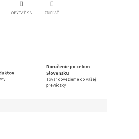
OPÝTAŤ SA
ZDIEĽAŤ
Doručenie po celom
duktov
Slovensku
eny
Tovar dovezieme do vašej
prevádzky