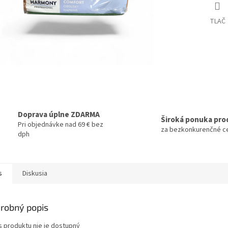
TLAČ
Doprava úplne ZDARMA
Široká ponuka pro
Pri objednávke nad 69 € bez
za bezkonkurenčné c
dph
s
Diskusia
robný popis
s produktu nie je dostupný