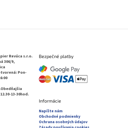
pier Revúca s.r.o.
Bezpečné platby
á 306/9,
úca
otvorená: Pon-
16:00
.Obedňajšia
12.30-13-30hod.
Informácie
Napíšte nám
Obchodné podmienky
Ochrana osobných údajov
Zásady používania cookies