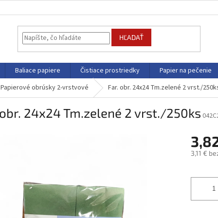
HĽADAŤ
Baliace papiere
Čistiace prostriedky
Papier na pečenie
Papierové obrúsky 2-vrstvové
Far. obr. 24x24 Tm.zelené 2 vrst./250k
 obr. 24x24 Tm.zelené 2 vrst./250ks
042C
3,8
3,11 € b
Jednotk
cena: