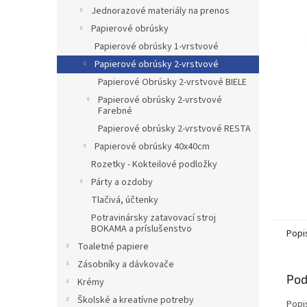
Jednorazové materiály na prenos
Papierové obrúsky
Papierové obrúsky 1-vrstvové
Papierové obrúsky 2-vrstvové
Papierové Obrúsky 2-vrstvové BIELE
Papierové obrúsky 2-vrstvové
Farebné
Papierové obrúsky 2-vrstvové RESTA
Papierové obrúsky 40x40cm
Rozetky - Kokteilové podložky
Párty a ozdoby
Tlačivá, účtenky
Potravinársky zatavovací stroj
BOKAMA a príslušenstvo
Popi
Toaletné papiere
Zásobníky a dávkovače
Pod
Krémy
Školské a kreatívne potreby
Popi