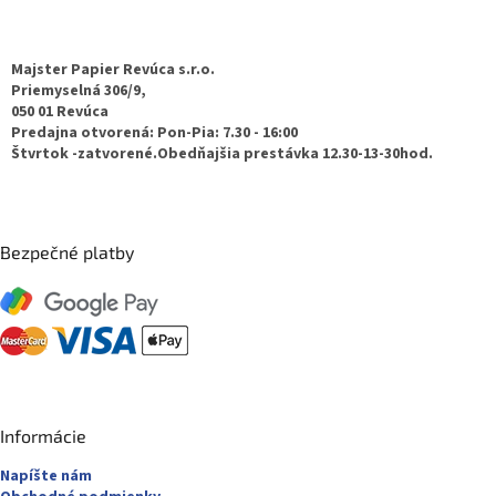
á
p
ä
Majster Papier Revúca s.r.o.
t
Priemyselná 306/9,
050 01 Revúca
i
Predajna otvorená: Pon-Pia: 7.30 - 16:00
e
Štvrtok -zatvorené.Obedňajšia prestávka 12.30-13-30hod.
Bezpečné platby
Informácie
Napíšte nám