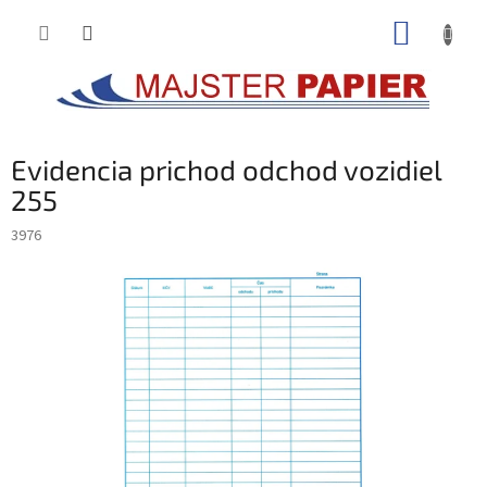
Prejsť
NÁKUP
na
obsah
KOŠÍK
Evidencia prichod odchod vozidiel
255
3976