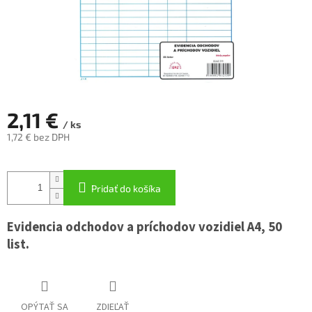
2,11 €
/ ks
1,72 € bez DPH
Jednotková
cena:
Pridať do košíka
Evidencia odchodov a príchodov vozidiel A4, 50
list.
OPÝTAŤ SA
ZDIEĽAŤ