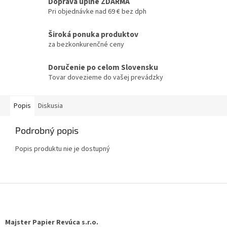
Doprava úplne ZDARMA
Pri objednávke nad 69 € bez dph
Široká ponuka produktov
za bezkonkurenčné ceny
Doručenie po celom Slovensku
Tovar dovezieme do vašej prevádzky
Popis
Diskusia
Podrobný popis
Popis produktu nie je dostupný
Z
á
p
ä
Majster Papier Revúca s.r.o.