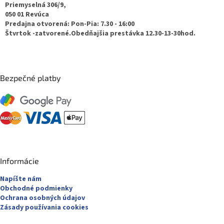
t
Priemyselná 306/9,
050 01 Revúca
i
Predajna otvorená: Pon-Pia: 7.30 - 16:00
e
Štvrtok -zatvorené.Obedňajšia prestávka 12.30-13-30hod.
Bezpečné platby
Informácie
Napíšte nám
Obchodné podmienky
Ochrana osobných údajov
Zásady používania cookies