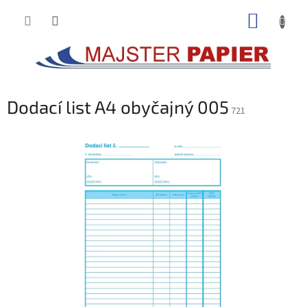
Prejsť
NÁKUP
na
obsah
KOŠÍK
Dodací list A4 obyčajný 005
721