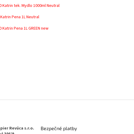
0 Katrin tek. Mydlo 1000ml Neutral
 Katrin Pena 1L Neutral
0 Katrin Pena 1L GREEN new
pier Revúca s.r.o.
Bezpečné platby
á 306/9,