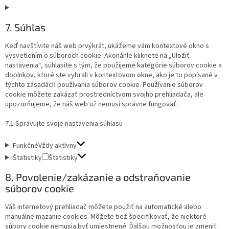
7. Súhlas
Keď navštívite náš web prvýkrát, ukážeme vám kontextové okno s
vysvetlením o súboroch cookie. Akonáhle kliknete na „Uložiť
nastavenia“, súhlasíte s tým, že použijeme kategórie súborov cookie a
doplnkov, ktoré ste vybrali v kontextovom okne, ako je to popísané v
týchto zásadách používania súborov cookie. Používanie súborov
cookie môžete zakázať prostredníctvom svojho prehliadača, ale
upozorňujeme, že náš web už nemusí správne fungovať.
7.1 Spravujte svoje nastavenia súhlasu
Funkčné
Vždy aktívny
Štatistiky
Štatistiky
8. Povolenie/zakázanie a odstraňovanie
súborov cookie
Váš internetový prehliadač môžete použiť na automatické alebo
manuálne mazanie cookies. Môžete tiež špecifikovať, že niektoré
súbory cookie nemusia byť umiestnené. Ďalšou možnosťou je zmeniť