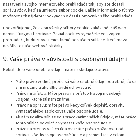
nastavenia svojho internetového prehliadača tak, aby ste dostali
správu vždy, keď sa umiestni súbor cookie. Ďalšie informácie o týchto
možnostiach nájdete v pokynoch v časti Pomocník vášho prehliadača.
Upozorňujeme, že ak sú všetky súbory cookie zakázané, náš web
nemusí fungovať správne. Pokiaľ cookies vymažete vo svojom
prehliadači, budú znova umiestnené po vašom súhlase, keď znova
navštívite naše webové stránky.
9. Vaše práva v súvislosti s osobnými údajmi
Pokiaľ ide o vaše osobné údaje, máte nasledujúce práva:
Máte právo vedieť, prečo sú vaše osobné údaje potrebné, čo sa
s nimi stane a ako dlho budú uchovávané.
Právo na prístup: Máte právo na prístup k svojim osobným
údajom, ktoré sú nám známe.
Právo na opravu: máte právo kedykoľvek doplniť, opraviť,
vymazať alebo zablokovať vaše osobné údaje.
Ak nám udelíte súhlas so spracovaním vašich údajov, máte právo
tento súhlas odvolať a vymazať vaše osobné údaje.
Právo na prenos vašich údajov: máte právo požadovať od
správcu všetky svoje osobné údaje a preniesť ich v celom