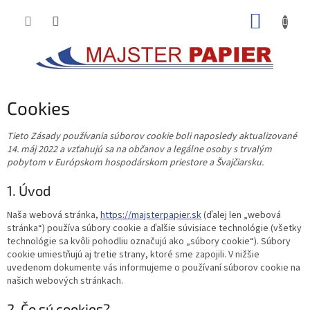
Prejsť
NÁKUP
na
obsah
KOŠÍK
Cookies
Tieto Zásady používania súborov cookie boli naposledy aktualizované
14. máj 2022 a vzťahujú sa na občanov a legálne osoby s trvalým
pobytom v Európskom hospodárskom priestore a Švajčiarsku.
1. Úvod
Naša webová stránka,
https://majsterpapier.sk
(ďalej len „webová
stránka“) používa súbory cookie a ďalšie súvisiace technológie (všetky
technológie sa kvôli pohodliu označujú ako „súbory cookie“). Súbory
cookie umiestňujú aj tretie strany, ktoré sme zapojili. V nižšie
uvedenom dokumente vás informujeme o používaní súborov cookie na
našich webových stránkach.
2. Čo sú cookies?