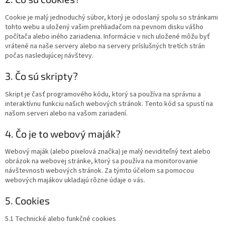
Cookie je malý jednoduchý súbor, ktorý je odoslaný spolu so stránkami
tohto webu a uložený vašim prehliadačom na pevnom disku vášho
počítača alebo iného zariadenia. Informácie v nich uložené môžu byť
vrátené na naše servery alebo na servery príslušných tretích strán
počas nasledujúcej návštevy.
3. Čo sú skripty?
Skript je časť programového kódu, ktorý sa používa na správnu a
interaktívnu funkciu našich webových stránok. Tento kód sa spustí na
našom serveri alebo na vašom zariadení.
4. Čo je to webový maják?
Webový maják (alebo pixelová značka) je malý neviditeľný text alebo
obrázok na webovej stránke, ktorý sa používa na monitorovanie
návštevnosti webových stránok. Za týmto účelom sa pomocou
webových majákov ukladajú rôzne údaje o vás.
5. Cookies
5.1 Technické alebo funkčné cookies