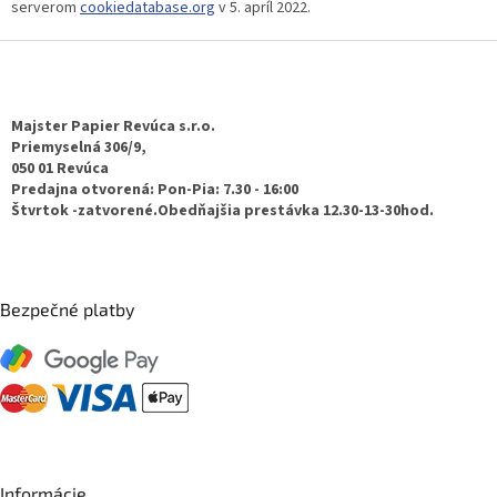
serverom
cookiedatabase.org
v 5. apríl 2022.
Z
á
p
ä
Majster Papier Revúca s.r.o.
t
Priemyselná 306/9,
050 01 Revúca
i
Predajna otvorená: Pon-Pia: 7.30 - 16:00
e
Štvrtok -zatvorené.Obedňajšia prestávka 12.30-13-30hod.
Bezpečné platby
Informácie