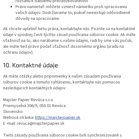
rozsahu k ďalšiemu prevádzkovateľovi.
Právo namietať: môžete vzniesť námietku proti spracovaniu
vašich údajov. Dodržiavame to, pokiaľ neexistujú odôvodnené
dôvody na spracovanie.
Ak chcete uplatniť tieto práva, kontaktujte nás. Pozrite sa na kontaktné
údaje v spodnej časti týchto zásad používania súborov cookie. Ak máte
sťažnosť na to, ako narábame s vašimi údajmi, radi by sme vás počuli,
ale máte tiež právo podať sťažnosť dozornému orgánu (úradu na
ochranu údajov).
10. Kontaktné údaje
Ak máte otázky alebo pripomienky k našim zásadám používania
súborov cookie a tomuto vyhláseniu, kontaktujte nás pomocou
nasledujúcich kontaktných údajov:
Majster Papier Revúca s.r.o.
Priemyselná 306/9, 050 01 Revúca
Slovensko
Webová stránka:
https://majsterpapier.sk
E -mail:
revuca@majsterpapier.sk
Tieto zásady používania súborov cookie boli synchronizované s