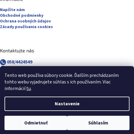
Napíšte nám
Obchodné podmienky
Ochrana osobných údajov
Zásady používania cookies
Kontaktujte nás
058/4424549
058/4882830
revuca@majsterpapier.sk
Tento web používa súbory cookie. Ďalším prechádzaním
tohto webu vyjadrujete súhlas s ich používaním. Viac
informácií
tu
.
Nastavenie
Vytvoril Shoptet
Odmietnuť
Súhlasím
Copyright 2026
Majsterpapier.sk
. Všetky práva vyhradené.