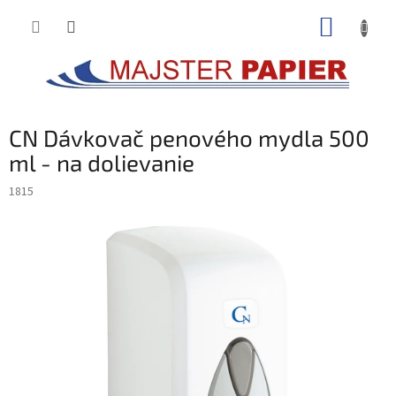
Prejsť
NÁKUP
na
obsah
KOŠÍK
CN Dávkovač penového mydla 500
ml - na dolievanie
1815