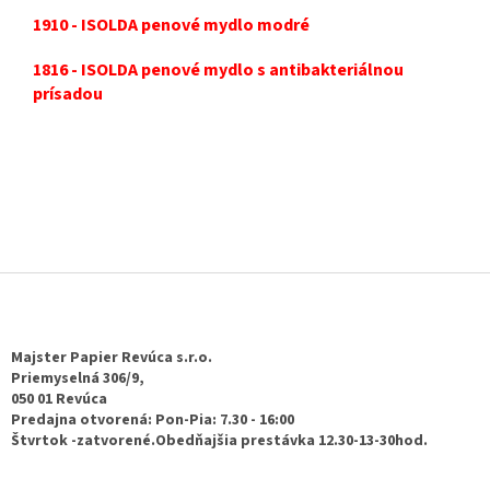
1910 - ISOLDA penové mydlo modré
1816 - ISOLDA penové mydlo s antibakteriálnou
prísadou
Z
á
p
ä
Majster Papier Revúca s.r.o.
t
Priemyselná 306/9,
050 01 Revúca
i
Predajna otvorená: Pon-Pia: 7.30 - 16:00
e
Štvrtok -zatvorené.Obedňajšia prestávka 12.30-13-30hod.