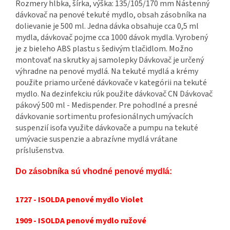
Rozmery hĺbka, šírka, výška: 135/105/170 mm Nástenný
dávkovač na penové tekuté mydlo, obsah zásobníka na
dolievanie je 500 ml. Jedna dávka obsahuje cca 0,5 ml
mydla, dávkovač pojme cca 1000 dávok mydla. Vyrobený
je z bieleho ABS plastu s šedivým tlačidlom. Možno
montovať na skrutky aj samolepky Dávkovač je určený
výhradne na penové mydlá. Na tekuté mydlá a krémy
použite priamo určené dávkovače v kategórii na tekuté
mydlo. Na dezinfekciu rúk použite dávkovač CN Dávkovač
pákový 500 ml - Medispender. Pre pohodlné a presné
dávkovanie sortimentu profesionálnych umývacích
suspenzií isofa využite dávkovače a pumpu na tekuté
umývacie suspenzie a abrazívne mydlá vrátane
príslušenstva.
Do zásobníka sú vhodné penové mydlá:
1727 - ISOLDA penové mydlo Violet
1909 - ISOLDA penové mydlo ružové