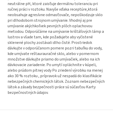
neutrálne pH, ktoré zaisťuje dermálnu toleranciu pri
ručnej práci v roztoku. Navyše vďaka receptúre,ktorá
neobsahuje agresívne odmasťovače, nepoškodzuje sklo
pri dlhodobom strojnom umývanie. Vhodný aj pre
umývanie akýchkoľvek pevných plôch oplachovou
metodou. Odporúčáme na umývanie krištáľových lámp a
lustrov a všade tam, kde požadujete aby vyčistené
sklenené plochy zostávali dlho čisté. Prostriedok
dávkujte v odporúčanom pomere pozri tabuľku do vody,
kde umývate reštaurauračné sklo, alebo v pomernom
množstve dávkujte priamo do umývačiek, alebo na ich
dávkovacie zariadenie. Po umytí opláchnite v kúpeli,
alebo prúdom pitnej vody Po zriedení výrobku na menej
ako 30 % roztoku , prípravok už nespadá do klasifikácie
nebezpečných chemických látok. Zoznam nebezpečných
látok a zásady bezpečnosti práce sú súčasťou Karty
bezpečnostných údajov. ​
Z