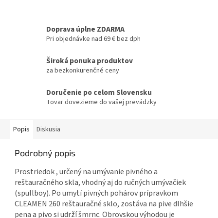
Doprava úplne ZDARMA
Pri objednávke nad 69 € bez dph
Široká ponuka produktov
za bezkonkurenčné ceny
Doručenie po celom Slovensku
Tovar dovezieme do vašej prevádzky
Popis
Diskusia
Podrobný popis
Prostriedok , určený na umývanie pivného a
reštauračného skla, vhodný aj do ručných umývačiek
(spullboy). Po umytí pivných pohárov prípravkom
CLEAMEN 260 reštauračné sklo, zostáva na pive dlhšie
pena a pivo si udrží šmrnc. Obrovskou výhodou je