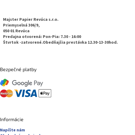
á
p
ä
Majster Papier Revúca s.r.o.
t
Priemyselná 306/9,
050 01 Revúca
i
Predajna otvorená: Pon-Pia: 7.30 - 16:00
e
Štvrtok -zatvorené.Obedňajšia prestávka 12.30-13-30hod.
Bezpečné platby
Informácie
Napíšte nám