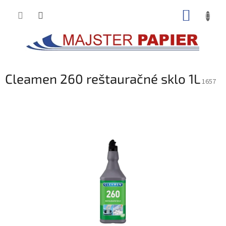
Prejsť
NÁKUP
na
obsah
KOŠÍK
Cleamen 260 reštauračné sklo 1L
1657