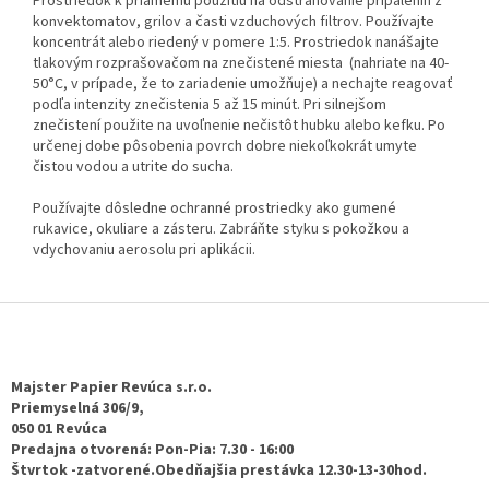
Prostriedok k priamemu použitiu na odstraňovanie pripálenín z
konvektomatov, grilov a časti vzduchových filtrov. Používajte
koncentrát alebo riedený v pomere 1:5. Prostriedok nanášajte
tlakovým rozprašovačom na znečistené miesta (nahriate na 40-
50°C, v prípade, že to zariadenie umožňuje) a nechajte reagovať
podľa intenzity znečistenia 5 až 15 minút. Pri silnejšom
znečistení použite na uvoľnenie nečistôt hubku alebo kefku. Po
určenej dobe pôsobenia povrch dobre niekoľkokrát umyte
čistou vodou a utrite do sucha.
Používajte dôsledne ochranné prostriedky ako gumené
rukavice, okuliare a zásteru. Zabráňte styku s pokožkou a
vdychovaniu aerosolu pri aplikácii.
Z
á
p
ä
Majster Papier Revúca s.r.o.
t
Priemyselná 306/9,
050 01 Revúca
i
Predajna otvorená: Pon-Pia: 7.30 - 16:00
e
Štvrtok -zatvorené.Obedňajšia prestávka 12.30-13-30hod.