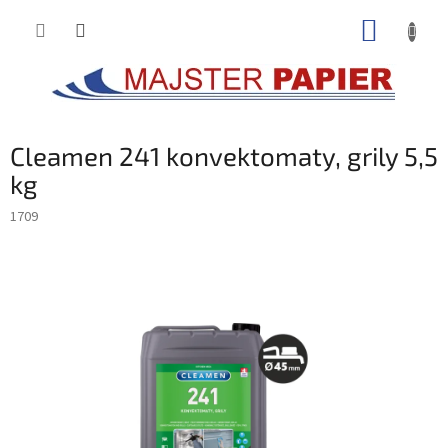
Prejsť
NÁKUP
na
obsah
KOŠÍK
Cleamen 241 konvektomaty, grily 5,5
kg
1709