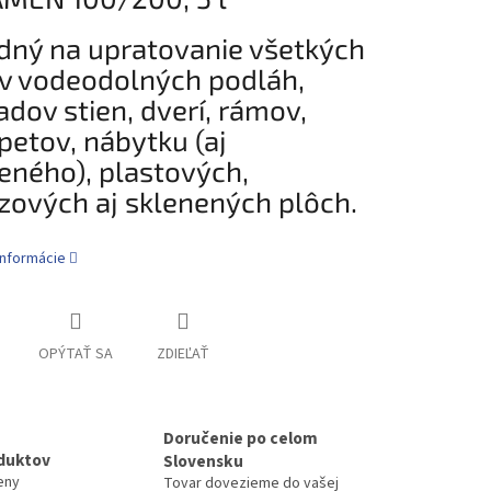
ný na upratovanie všetkých
v vodeodolných podláh,
adov stien, dverí, rámov,
petov, nábytku (aj
eného), plastových,
zových aj sklenených plôch.
informácie
OPÝTAŤ SA
ZDIEĽAŤ
Doručenie po celom
duktov
Slovensku
eny
Tovar dovezieme do vašej