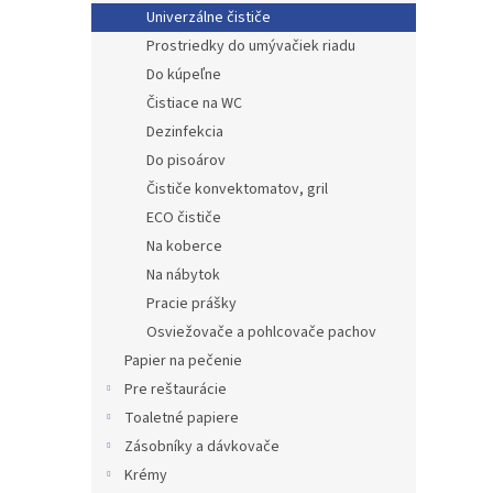
Univerzálne čističe
Prostriedky do umývačiek riadu
Do kúpeľne
Čistiace na WC
Dezinfekcia
Do pisoárov
Čističe konvektomatov, gril
ECO čističe
Na koberce
Na nábytok
Pracie prášky
Osviežovače a pohlcovače pachov
Papier na pečenie
Pre reštaurácie
Toaletné papiere
Zásobníky a dávkovače
Krémy