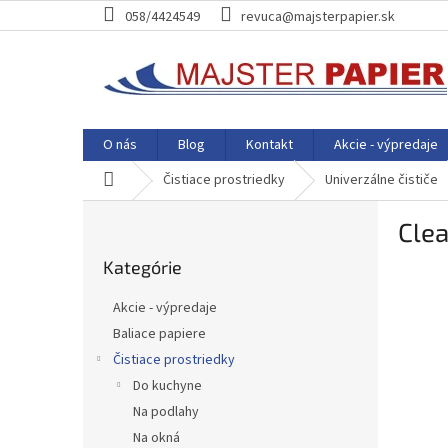
Prejsť
058/4424549
revuca@majsterpapier.sk
na
obsah
O nás
Blog
Kontakt
Akcie - výpredaje
Domov
Čistiace prostriedky
Univerzálne čističe
B
Cle
o
Preskočiť
č
Kategórie
kategórie
n
ý
Akcie - výpredaje
p
Baliace papiere
a
Čistiace prostriedky
n
e
Do kuchyne
l
Na podlahy
Na okná