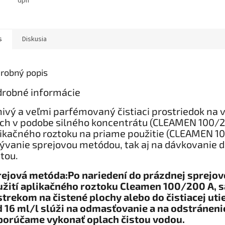
dph
s
Diskusia
robný popis
robné informácie
ivý a veľmi parfémovaný čistiaci prostriedok na 
ch v podobe silného koncentrátu (CLEAMEN 100/2
ikačného roztoku na priame použitie (CLEAMEN 10
vanie sprejovou metódou, tak aj na dávkovanie 
tou.
ejová metóda:Po nariedení do prázdnej sprejovej
žití aplikačného roztoku Cleamen 100/200 A, s
trekom na čistené plochy alebo do čistiacej uti
 16 ml/l slúži na odmasťovanie a na odstráneni
porúčame vykonať oplach čistou vodou.