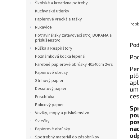
Školské a kreatívne potreby
Kuchynské utierky
Papierové vrecká a tašky
Popi
Rukavice
Potravinársky zatavovací stroj BOKAMA a
príslušenstvo
Pod
Rúška a Respirátory
Pod
Poznámková kocka lepená
Farebné papierové obrúsky 40x40cm 2vrs
Pen
Papierové obrusy
plô
Strihový papier
apl
umý
Desiatový papier
ces
Frischfólia
Policový papier
Spr
Vozíky, mopy a príslušenstvo
pou
pos
Sviečky
nad
Papierové obrúsky
od
Spotrebný materiál do zásobníkov