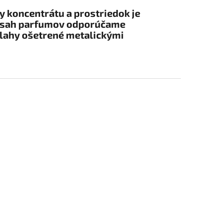
y koncentrátu a prostriedok je
obsah parfumov odporúčame
dlahy ošetrené metalickými