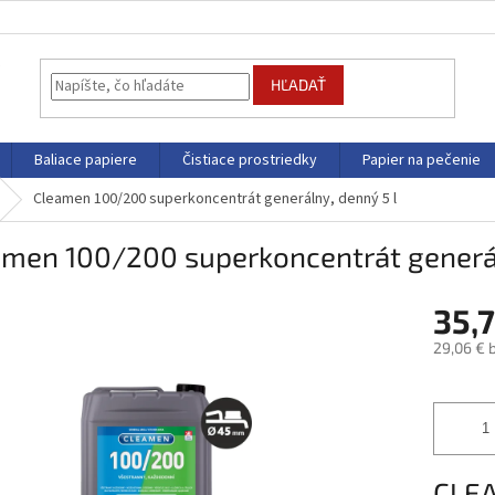
HĽADAŤ
Baliace papiere
Čistiace prostriedky
Papier na pečenie
Cleamen 100/200 superkoncentrát generálny, denný 5 l
amen 100/200 superkoncentrát generál
35,
29,06 € 
Jednotk
cena:
CLEA