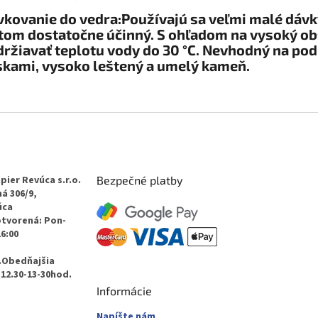
kovanie do vedra:Používajú sa veľmi malé dávk
itom dostatočne účinný. S ohľadom na vysoký 
ržiavať teplotu vody do 30 °C. Nevhodný na po
skami, vysoko leštený a umelý kameň.
pier Revúca s.r.o.
Bezpečné platby
á 306/9,
úca
otvorená: Pon-
16:00
.Obedňajšia
12.30-13-30hod.
Informácie
Napíšte nám