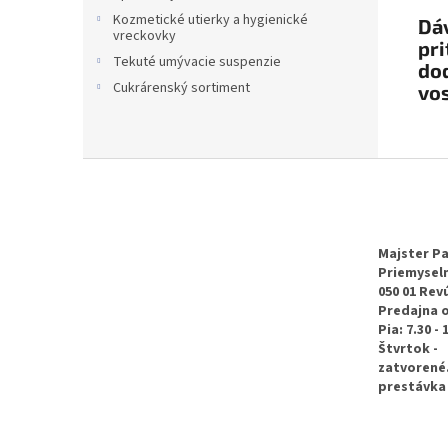
Kozmetické utierky a hygienické
Dáv
vreckovky
pr
Tekuté umývacie suspenzie
dod
Cukrárenský sortiment
vo
Z
á
p
ä
t
Majster Pa
Priemyseln
i
050 01 Rev
e
Predajna 
Pia: 7.30 - 
Štvrtok -
zatvorené
prestávka 