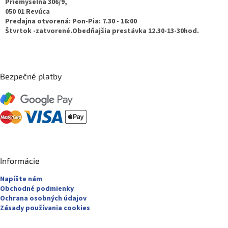
t
Priemyselná 306/9,
050 01 Revúca
i
Predajna otvorená: Pon-Pia: 7.30 - 16:00
e
Štvrtok -zatvorené.Obedňajšia prestávka 12.30-13-30hod.
Bezpečné platby
Informácie
Napíšte nám
Obchodné podmienky
Ochrana osobných údajov
Zásady používania cookies