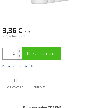
3,36 €
/ ks
2,73 € bez DPH
Jednotková
cena:
Pridať do košíka
Detailné informácie
OPÝTAŤ SA
ZDIEĽAŤ
Doprava úplne ZDARMA