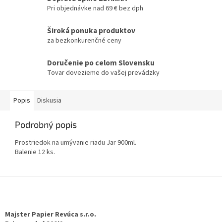
Pri objednávke nad 69 € bez dph
Široká ponuka produktov
za bezkonkurenčné ceny
Doručenie po celom Slovensku
Tovar dovezieme do vašej prevádzky
Popis
Diskusia
Podrobný popis
Prostriedok na umývanie riadu Jar 900ml.
Balenie 12 ks.
Z
á
p
ä
Majster Papier Revúca s.r.o.