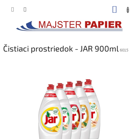
Prejsť
NÁKUP
na
obsah
KOŠÍK
Čistiaci prostriedok - JAR 900ml
6015