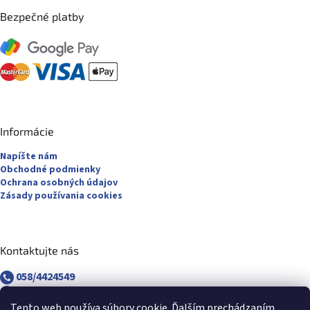
Bezpečné platby
Informácie
Napíšte nám
Obchodné podmienky
Ochrana osobných údajov
Zásady používania cookies
Kontaktujte nás
058/4424549
058/4882830
revuca@majsterpapier.sk
Tento web používa súbory cookie. Ďalším prechádzaním