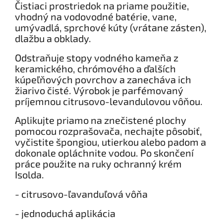
Čistiaci prostriedok na priame použitie,
vhodný na vodovodné batérie, vane,
umývadlá, sprchové kúty (vrátane zásten),
dlažbu a obklady.
Odstraňuje stopy vodného kameňa z
keramického, chrómového a ďalších
kúpeľňových povrchov a zanecháva ich
žiarivo čisté. Výrobok je parfémovaný
príjemnou citrusovo-levandulovou vôňou.
Aplikujte priamo na znečistené plochy
pomocou rozprašovača, nechajte pôsobiť,
vyčistite špongiou, utierkou alebo padom a
dokonale opláchnite vodou. Po skončení
práce použite na ruky ochranný krém
Isolda.
- citrusovo-ľavanduľová vôňa
- jednoduchá aplikácia