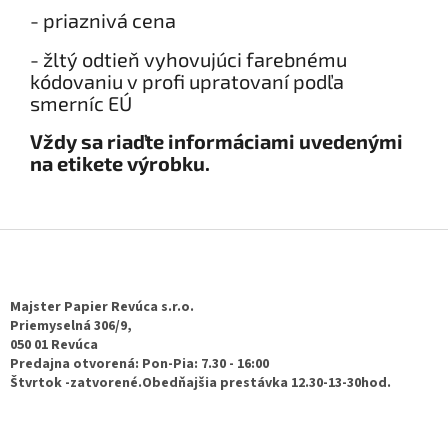
- priaznivá cena
- žltý odtieň vyhovujúci farebnému
kódovaniu v profi upratovaní podľa
smerníc EÚ
Vždy sa riaďte informáciami uvedenými
na etikete výrobku.​​
Z
á
p
ä
Majster Papier Revúca s.r.o.
t
Priemyselná 306/9,
050 01 Revúca
i
Predajna otvorená: Pon-Pia: 7.30 - 16:00
e
Štvrtok -zatvorené.Obedňajšia prestávka 12.30-13-30hod.