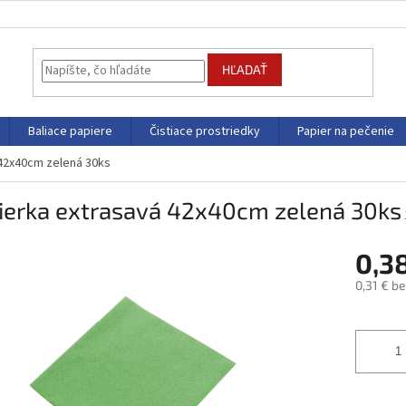
HĽADAŤ
Baliace papiere
Čistiace prostriedky
Papier na pečenie
 42x40cm zelená 30ks
tierka extrasavá 42x40cm zelená 30ks
0,3
0,31 € b
Jednotk
cena: