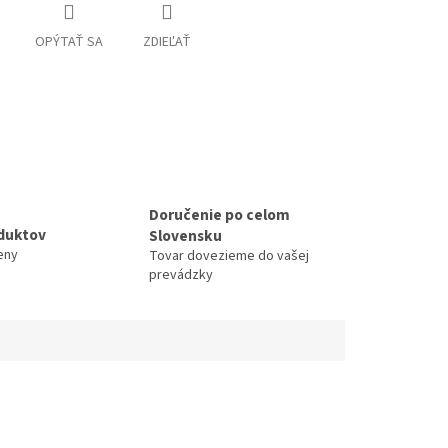
OPÝTAŤ SA
ZDIEĽAŤ
Doručenie po celom
duktov
Slovensku
eny
Tovar dovezieme do vašej
prevádzky