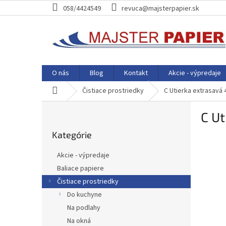
Prejsť
058/4424549
revuca@majsterpapier.sk
na
obsah
O nás
Blog
Kontakt
Akcie - výpredaje
Domov
Čistiace prostriedky
C Utierka extrasavá
B
C U
o
Preskočiť
č
Kategórie
kategórie
n
ý
Akcie - výpredaje
p
Baliace papiere
a
Čistiace prostriedky
n
e
Do kuchyne
l
Na podlahy
Na okná