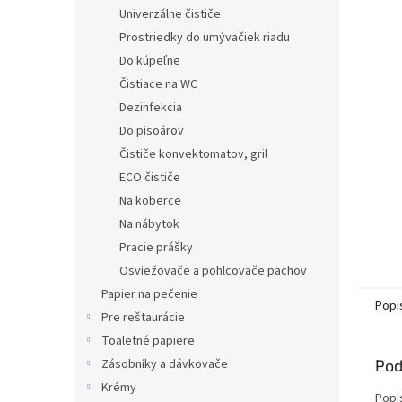
Univerzálne čističe
Prostriedky do umývačiek riadu
Do kúpeľne
Čistiace na WC
Dezinfekcia
Do pisoárov
Čističe konvektomatov, gril
ECO čističe
Na koberce
Na nábytok
Pracie prášky
Osviežovače a pohlcovače pachov
Papier na pečenie
Popi
Pre reštaurácie
Toaletné papiere
Pod
Zásobníky a dávkovače
Krémy
Popi