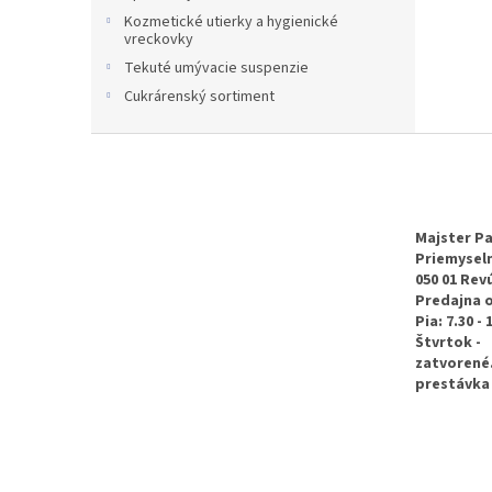
Kozmetické utierky a hygienické
vreckovky
Tekuté umývacie suspenzie
Cukrárenský sortiment
Z
á
p
ä
t
Majster Pa
Priemyseln
i
050 01 Rev
e
Predajna 
Pia: 7.30 - 
Štvrtok -
zatvorené
prestávka 