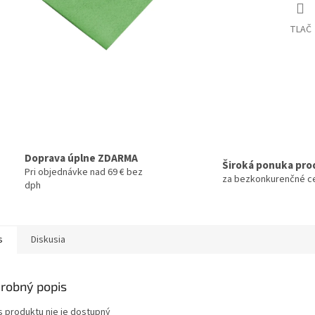
TLAČ
Doprava úplne ZDARMA
Široká ponuka pro
Pri objednávke nad 69 € bez
za bezkonkurenčné c
dph
s
Diskusia
robný popis
s produktu nie je dostupný