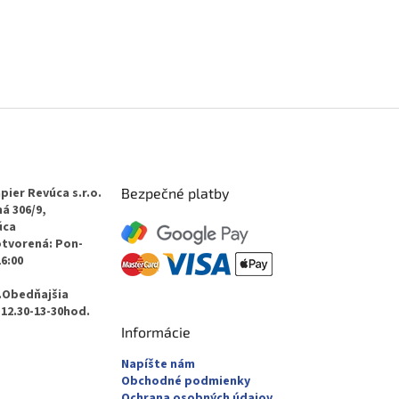
pier Revúca s.r.o.
Bezpečné platby
á 306/9,
úca
otvorená: Pon-
16:00
.Obedňajšia
12.30-13-30hod.
Informácie
Napíšte nám
Obchodné podmienky
Ochrana osobných údajov